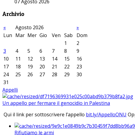
07 Agosto 2026
Archivio
«
Agosto 2026
»
Lun
Mar
Mer
Gio
Ven
Sab
Dom
1
2
3
4
5
6
7
8
9
10
11
12
13
14
15
16
17
18
19
20
21
22
23
24
25
26
27
28
29
30
31
Appelli
Un appello per fermare il genocidio in Palestina
Qui il link per sottoscrivere l’appello
bit.ly/AppelloONU
Opp
Rifiutiamo le armi