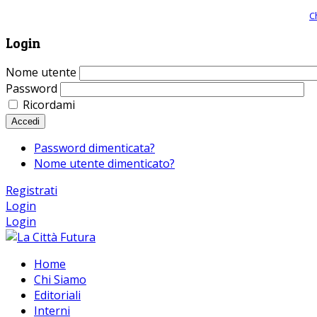
Giornale comunista online, libera informazione ed approfondimento |
C
Login
Nome utente
Password
Ricordami
Accedi
Password dimenticata?
Nome utente dimenticato?
Registrati
Login
Login
Home
Chi Siamo
Editoriali
Interni