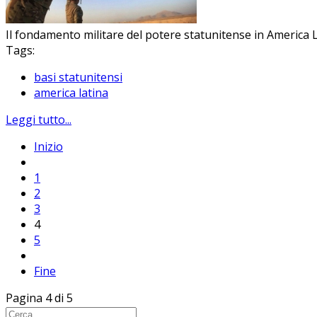
Il fondamento militare del potere statunitense in America 
Tags:
basi statunitensi
america latina
Leggi tutto...
Inizio
1
2
3
4
5
Fine
Pagina 4 di 5