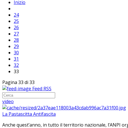
Inizio
24
25
26
27
28
29
30
31
32
33
Pagina 33 di 33
Feed RSS
video
La Pastascitta Antifascita
Anche quest’anno, in tutto il territorio nazionale, l’ANPI org