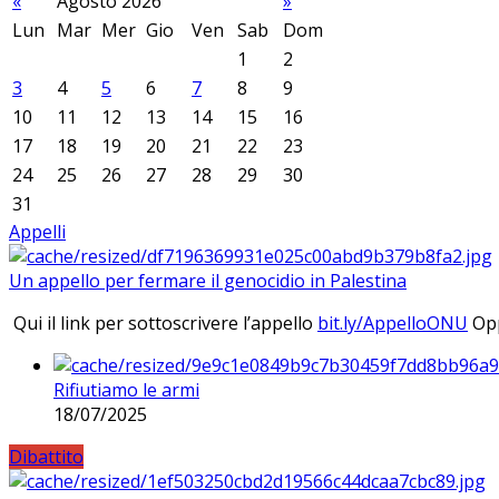
«
Agosto 2026
»
Lun
Mar
Mer
Gio
Ven
Sab
Dom
1
2
3
4
5
6
7
8
9
10
11
12
13
14
15
16
17
18
19
20
21
22
23
24
25
26
27
28
29
30
31
Appelli
Un appello per fermare il genocidio in Palestina
Qui il link per sottoscrivere l’appello
bit.ly/AppelloONU
Opp
Rifiutiamo le armi
18/07/2025
Dibattito