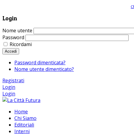
Giornale comunista online, libera informazione ed approfondimento |
C
Login
Nome utente
Password
Ricordami
Accedi
Password dimenticata?
Nome utente dimenticato?
Registrati
Login
Login
Home
Chi Siamo
Editoriali
Interni