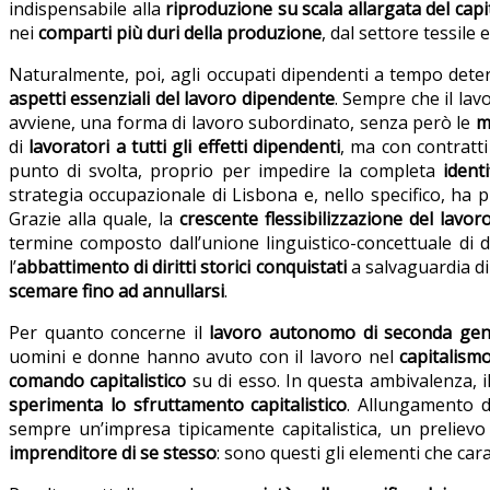
indispensabile alla
riproduzione su scala allargata del capi
nei
comparti più duri della produzione
, dal settore tessile e
Naturalmente, poi, agli occupati dipendenti a tempo det
aspetti essenziali del lavoro dipendente
. Sempre che il l
avviene, una forma di lavoro subordinato, senza però le
m
di
lavoratori a tutti gli effetti dipendenti
, ma con contratti
punto di svolta, proprio per impedire la completa
ident
strategia occupazionale di Lisbona e, nello specifico, ha 
Grazie alla quale, la
crescente flessibilizzazione del lavor
termine composto dall’unione linguistico-concettuale di
l’
abbattimento di diritti storici conquistati
a salvaguardia di
scemare fino ad annullarsi
.
Per quanto concerne il
lavoro autonomo di seconda gen
uomini e donne hanno avuto con il lavoro nel
capitalism
comando capitalistico
su di esso. In questa ambivalenza, i
sperimenta lo sfruttamento capitalistico
. Allungamento d
sempre un’impresa tipicamente capitalistica, un prelievo
imprenditore di se stesso
: sono questi gli elementi che car