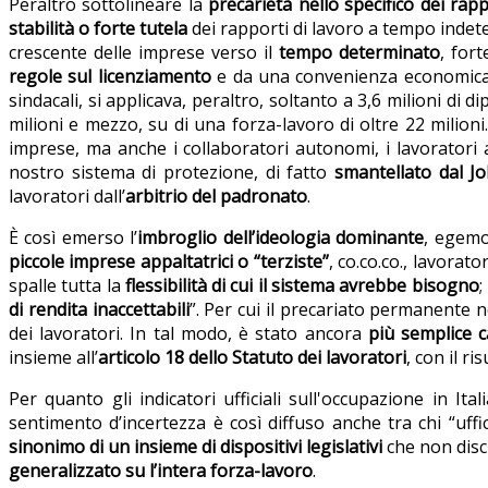
Peraltro sottolineare la
precarietà nello specifico dei ra
stabilità o forte tutela
dei rapporti di lavoro a tempo indet
crescente delle imprese verso il
tempo determinato
, for
regole sul licenziamento
e da una convenienza economica. Lo
sindacali, si applicava, peraltro, soltanto a 3,6 milioni di d
milioni e mezzo, su di una forza-lavoro di oltre 22 milioni
imprese, ma anche i collaboratori autonomi, i lavoratori a
nostro sistema di protezione, di fatto
smantellato dal Jo
lavoratori dall’
arbitrio del padronato
.
È così emerso l’
imbroglio dell’ideologia dominante
, egemo
piccole imprese appaltatrici o “terziste”
, co.co.co., lavorat
spalle tutta la
flessibilità di cui il sistema avrebbe bisogno
;
di rendita inaccettabili
”. Per cui il precariato permanente n
dei lavoratori. In tal modo, è stato ancora
più semplice c
insieme all’
articolo 18 dello Statuto dei lavoratori
, con il r
Per quanto gli indicatori ufficiali sull'occupazione in I
sentimento d’incertezza è così diffuso anche tra chi “uffi
sinonimo di un insieme di dispositivi legislativi
che non disci
generalizzato su l’intera forza-lavoro
.