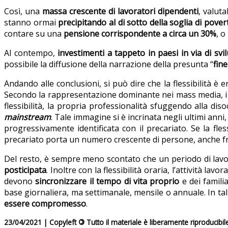
Così, una
massa crescente di lavoratori dipendenti
, valuta
stanno ormai
precipitando al di sotto della soglia di pover
contare su una
pensione corrispondente a circa un 30%
, o
Al contempo,
investimenti a tappeto in paesi in via di svi
possibile la diffusione della narrazione della presunta “
fine
Andando alle conclusioni, si può dire che la flessibilità è en
Secondo la rappresentazione dominante nei mass media, i g
flessibilità, la propria professionalità sfuggendo alla dis
mainstream
. Tale immagine si è incrinata negli ultimi anni
progressivamente identificata con il precariato. Se la fles
precariato porta un numero crescente di persone, anche fra 
Del resto, è sempre meno scontato che un periodo di lavor
posticipata
. Inoltre con la flessibilità oraria, l’attività lavor
devono
sincronizzare il tempo di vita proprio
e dei familia
base giornaliera, ma settimanale, mensile o annuale. In ta
essere compromesso
.
23/04/2021 | Copyleft
©
Tutto il materiale è liberamente riproducibil