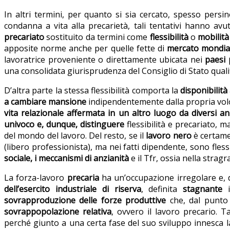
In altri termini, per quanto si sia cercato, spesso persino
condanna a vita alla precarietà, tali tentativi hanno avu
precariato
sostituito da termini come
flessibilità
o
mobilità
apposite norme anche per quelle fette di
mercato mondia
lavoratrice proveniente o direttamente ubicata nei
paesi 
una consolidata giurisprudenza del Consiglio di Stato qual
D’altra parte la stessa flessibilità comporta la
disponibilità
a cambiare mansione
indipendentemente dalla propria volon
vita relazionale affermata in un altro luogo da diversi an
univoco e, dunque, distinguere
flessibilità e precariato,
del mondo del lavoro. Del resto, se il
lavoro nero
è certamen
(libero professionista), ma nei fatti dipendente, sono fless
sociale, i meccanismi di anzianità
e il Tfr, ossia nella stra
La forza-lavoro
precaria
ha un’occupazione irregolare e,
dell’esercito industriale di riserva
, definita
stagnante
i
sovrapproduzione delle forze produttive
che, dal punto 
sovrappopolazione relativa
, ovvero il lavoro precario.
perché giunto a una certa fase del suo sviluppo innesca 