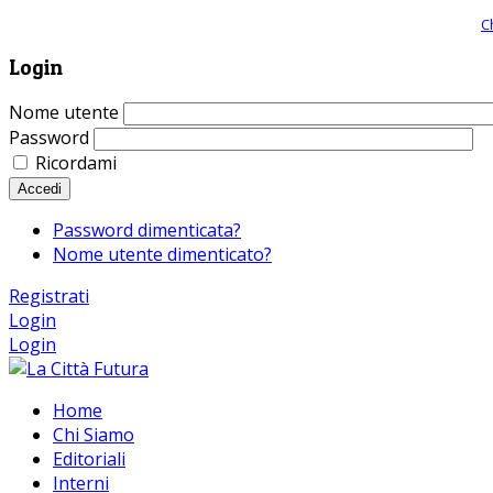
Giornale comunista online, libera informazione ed approfondimento |
C
Login
Nome utente
Password
Ricordami
Accedi
Password dimenticata?
Nome utente dimenticato?
Registrati
Login
Login
Home
Chi Siamo
Editoriali
Interni