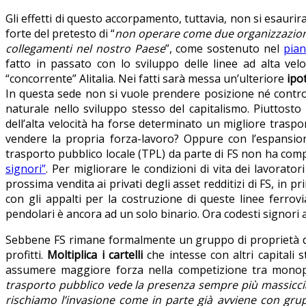
Gli effetti di questo accorpamento, tuttavia, non si esaurira
forte del pretesto di “
non operare come due organizzazioni 
collegamenti nel nostro Paese
”, come sostenuto nel
pian
fatto in passato con lo sviluppo delle linee ad alta velo
“concorrente” Alitalia. Nei fatti sarà messa un’ulteriore
ipo
In questa sede non si vuole prendere posizione né contro 
naturale nello sviluppo stesso del capitalismo. Piuttosto 
dell’alta velocità ha forse determinato un migliore traspor
vendere la propria forza-lavoro? Oppure con l’espansione 
trasporto pubblico locale (TPL) da parte di FS non ha com
signori”
. Per migliorare le condizioni di vita dei lavorator
prossima vendita ai privati degli asset redditizi di FS, in prim
con gli appalti per la costruzione di queste linee ferrovi
pendolari è ancora ad un solo binario. Ora codesti signori 
Sebbene FS rimane formalmente un gruppo di proprietà del
profitti.
Moltiplica i cartelli
che intesse con altri capitali 
assumere maggiore forza nella competizione tra monopol
trasporto pubblico vede la presenza sempre più massicci
rischiamo l’invasione come in parte già avviene con grupp