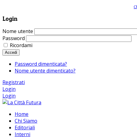
Giornale comunista online, libera informazione ed approfondimento |
C
Login
Nome utente
Password
Ricordami
Accedi
Password dimenticata?
Nome utente dimenticato?
Registrati
Login
Login
Home
Chi Siamo
Editoriali
Interni