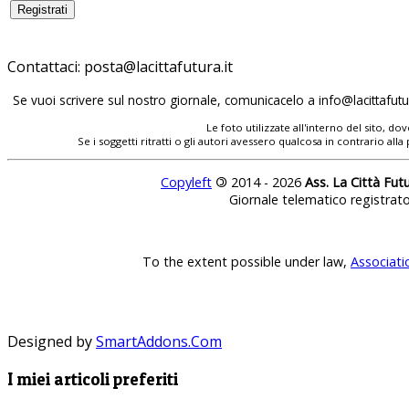
Contattaci:
posta@lacittafutura.it
Se vuoi scrivere sul nostro giornale, comunicacelo a
info@lacittafutur
Le foto utilizzate all'interno del sito, 
Se i soggetti ritratti o gli autori avessero qualcosa in contrario
Copyleft
©
2014 - 2026
Ass. La Città Fut
Giornale telematico registrat
To the extent possible under law,
Associati
Designed by
SmartAddons.Com
I miei articoli preferiti