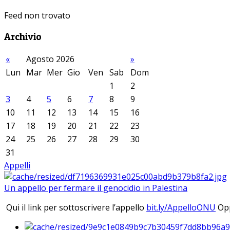
Feed non trovato
Archivio
«
Agosto 2026
»
Lun
Mar
Mer
Gio
Ven
Sab
Dom
1
2
3
4
5
6
7
8
9
10
11
12
13
14
15
16
17
18
19
20
21
22
23
24
25
26
27
28
29
30
31
Appelli
Un appello per fermare il genocidio in Palestina
Qui il link per sottoscrivere l’appello
bit.ly/AppelloONU
Opp