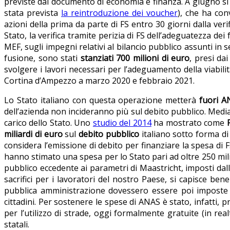
previste dal documento di economia e finanza. A giugno si 
stata prevista
la reintroduzione dei voucher
), che ha con
azioni della prima da parte di FS entro 30 giorni dalla ve
Stato, la verifica tramite perizia di FS dell’adeguatezza dei 
MEF, sugli impegni relativi al bilancio pubblico assunti in
fusione, sono stati
stanziati 700 milioni di euro
, presi da
svolgere i lavori necessari per l’adeguamento della viabilit
Cortina d’Ampezzo a marzo 2020 e febbraio 2021.
Lo Stato italiano con questa operazione metterà
fuori
A
dell’azienda non incideranno più sul debito pubblico. Media
carico dello Stato. Uno
studio del 2014
ha mostrato come
miliardi di euro
sul
debito pubblico
italiano sotto forma di s
considera l’emissione di debito per finanziare la spesa di 
hanno stimato una spesa per lo Stato pari ad oltre 250 milia
pubblico eccedente ai parametri di Maastricht, imposti dal
sacrifici per i lavoratori del nostro Paese, si capisce bene
pubblica amministrazione dovessero essere poi imposte qu
cittadini. Per sostenere le spese di ANAS è stato, infatti,
per l’utilizzo di strade, oggi formalmente gratuite (in rea
statali.