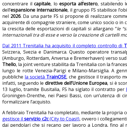
concentrare il
capitale
, lo
esporta all’estero
, stabilendo 
dell’
espansione internazionale
, il gruppo FS stabilisce l’ob
nel
2026
. Da una parte FS si propone di realizzare commes
acquirente di compagnie straniere, come unico socio o in car
la crescita delle esportazioni di capitali si allargano “
le “s
internazionali tra di esse e verso la creazione di cartelli m
Dal 2011 Trenitalia ha acquisito il completo controllo di
T
Svizzera, Svezia e Danimarca. Questo operatore transalpi
(Amburgo, Rotterdam, Anversa e Bremerhaven) verso sud (Ger
Thello
, la joint venture stabilita da Trenitalia con la fran
lungo le rotte Venezia-Parigi e Milano-Marsiglia. A gen
pubbliche
la società
TrainOSE
, che gestisce il trasporto m
infatti, seguendo le
direttive dell’Unione Europea
, si è sco
13 luglio, tramite Busitalia, FS ha siglato il contratto per
Groningen-Drenthe, nei Paesi Bassi, con un’utenza di cir
formalizzare l’acquisto.
A febbraio Trenitalia ha completato, mediante la propria c
gestisce il
servizio c2c
(City to Coast)
, ovvero i collegamenti
dai pendolari che si recano per lavoro a Londra, fino al 