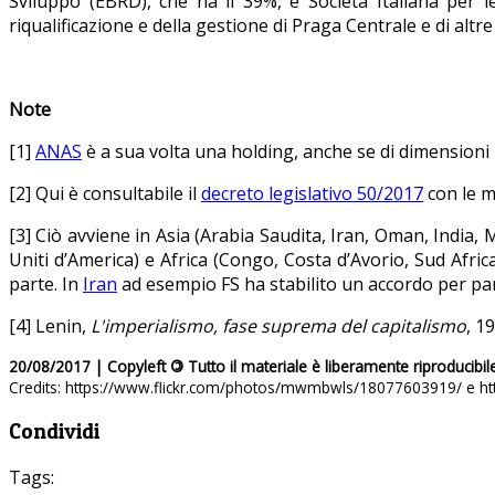
Sviluppo (EBRD), che ha il 39%, e Società Italiana per l
riqualificazione e della gestione di Praga Centrale e di alt
Note
[1]
ANAS
è a sua volta una holding, anche se di dimensioni r
[2] Qui è consultabile il
decreto legislativo 50/2017
con le m
[3] Ciò avviene in Asia (Arabia Saudita, Iran, Oman, India,
Uniti d’America) e Africa (Congo, Costa d’Avorio, Sud Afri
parte. In
Iran
ad esempio FS ha stabilito un accordo per parte
[4] Lenin,
L'imperialismo, fase suprema del capitalismo
, 1
20/08/2017 | Copyleft
©
Tutto il materiale è liberamente riproducibil
Credits: https://www.flickr.com/photos/mwmbwls/18077603919/ e h
Condividi
Tags: