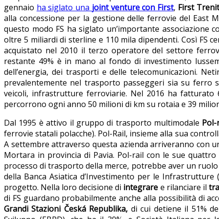
gennaio
ha siglato una
joint venture con First
,
First Treni
alla concessione per la gestione delle ferrovie del East 
questo modo FS ha siglato un’importante associazione con
oltre 5 miliardi di sterline e 110 mila dipendenti. Così FS 
acquistato nel 2010 il terzo operatore del settore ferro
restante 49% è in mano al fondo di investimento luss
dell’energia, dei trasporti e delle telecomunicazioni. Ne
prevalentemente nel trasporto passeggeri sia su ferro s
veicoli, infrastrutture ferroviarie. Nel 2016 ha fatturat
percorrono ogni anno 50 milioni di km su rotaia e 39 milion
Dal 1995 è attivo il gruppo di trasporto multimodale
Pol-r
ferrovie statali polacche). Pol-Rail, insieme alla sua contr
A settembre attraverso questa azienda arriveranno con un 
Mortara in provincia di Pavia. Pol-rail con le sue quattro 
processo di trasporto della merce, potrebbe aver un ruolo cen
della Banca Asiatica d’Investimento per le Infrastrutture (
progetto. Nella loro decisione di
integrare
e rilanciare il
tr
di FS guardano probabilmente anche alla possibilità di acce
Grandi Stazioni Česká Republika,
di cui detiene il 51% d