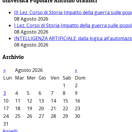
Università Popolare Antonio Gramsci
III Lez. Corso di Storia-Impatto della guerra sulle po
08 Agosto 2026
I Lez. Corso di Storia-Impatto della guerra sulle pop
08 Agosto 2026
INTELLIGENZA ARTIFICIALE: dalla logica all'automazio
08 Agosto 2026
Archivio
«
Agosto 2026
»
Lun
Mar
Mer
Gio
Ven
Sab
Dom
1
2
3
4
5
6
7
8
9
10
11
12
13
14
15
16
17
18
19
20
21
22
23
24
25
26
27
28
29
30
31
Appelli