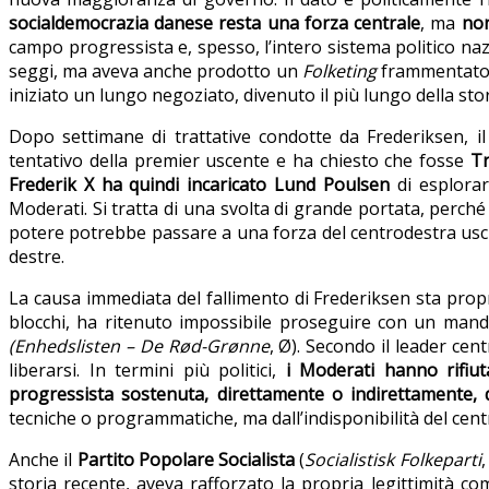
socialdemocrazia danese resta una forza centrale
, ma
non
campo progressista e, spesso, l’intero sistema politico naz
seggi, ma aveva anche prodotto un
Folketing
frammentato, 
iniziato un lungo negoziato, divenuto il più lungo della stor
Dopo settimane di trattative condotte da Frederiksen, i
tentativo della premier uscente e ha chiesto che fosse
Tr
Frederik X ha quindi incaricato Lund Poulsen
di esplorar
Moderati. Si tratta di una svolta di grande portata, perché i
potere potrebbe passare a una forza del centrodestra uscit
destre.
La causa immediata del fallimento di Frederiksen sta prop
blocchi, ha ritenuto impossibile proseguire con un mand
(Enhedslisten – De Rød-Grønne
, Ø). Secondo il leader cen
liberarsi. In termini più politici,
i Moderati hanno rifiut
progressista sostenuta, direttamente o indirettamente, da
tecniche o programmatiche, ma dall’indisponibilità del centr
Anche il
Partito Popolare Socialista
(
Socialistisk Folkeparti
,
storia recente, aveva rafforzato la propria legittimità 