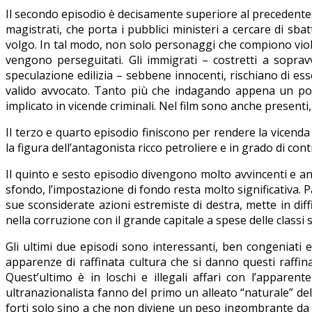
Il secondo episodio è decisamente superiore al precedente. 
magistrati, che porta i pubblici ministeri a cercare di sbat
volgo. In tal modo, non solo personaggi che compiono violaz
vengono perseguitati. Gli immigrati – costretti a soprav
speculazione edilizia – sebbene innocenti, rischiano di e
valido avvocato. Tanto più che indagando appena un po’ v
implicato in vicende criminali. Nel film sono anche presenti
Il terzo e quarto episodio finiscono per rendere la vicenda t
la figura dell’antagonista ricco petroliere e in grado di contr
Il quinto e sesto episodio divengono molto avvincenti e anc
sfondo, l’impostazione di fondo resta molto significativa. P
sue sconsiderate azioni estremiste di destra, mette in diffi
nella corruzione con il grande capitale a spese delle classi 
Gli ultimi due episodi sono interessanti, ben congeniati e 
apparenze di raffinata cultura che si danno questi raffinat
Quest’ultimo è in loschi e illegali affari con l’apparente
ultranazionalista fanno del primo un alleato “naturale” del 
forti solo sino a che non diviene un peso ingombrante da 