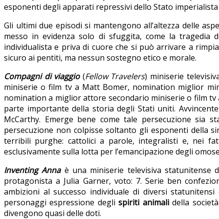
esponenti degli apparati repressivi dello Stato imperialist
Gli ultimi due episodi si mantengono all’altezza delle aspe
messo in evidenza solo di sfuggita, come la tragedia dei
individualista e priva di cuore che si può arrivare a rimp
sicuro ai pentiti, ma nessun sostegno etico e morale.
Compagni di viaggio
(
Fellow Travelers
) miniserie televis
miniserie o film tv a Matt Bomer, nomination miglior mini
nomination a miglior attore secondario miniserie o film tv
parte importante della storia degli Stati uniti. Avvincente
McCarthy. Emerge bene come tale persecuzione sia stat
persecuzione non colpisse soltanto gli esponenti della sini
terribili purghe: cattolici a parole, integralisti e, nei 
esclusivamente sulla lotta per l’emancipazione degli omosess
Inventing Anna
è una miniserie televisiva statunitense de
protagonista a Julia Garner, voto: 7. Serie ben confezio
ambizioni al successo individuale di diversi statunitens
personaggi espressione degli
spiriti animali
della società
divengono quasi delle doti.