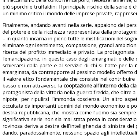
più sporchi e truffaldini. Il principale rischio della serie
un minimo critico il mondo delle imprese private, rappresent
Finalmente, andando avanti nella serie, appaiono dei perso
del potere e della ricchezza rappresentata dalla protagon
– in quanto incarna in pieno tutte le mistificazioni del sogno
eliminare ogni sentimento, compassione, grandi ambizioni, i
ricerca del profitto immediato e privato. La protagonista
l’emancipazione, in questo caso degli emarginati e delle 
schierarsi dalla parte e al servizio di chi si batte per la
emarginata, da contrapporre al pessimo modello offerto dal
il valore etico fondamentale che consiste nel contribuir
basso e non attraverso la
cooptazione all’interno della cl
protagonista della vittoria nella guerra fredda, che oltre a
nipote, per ripulirsi l’immonda coscienza. Un altro aspet
occultata da importanti uomini del mondo economico e polit
destra repubblicana, che mostra come l’uomo sia sempre libe
significativa serie non sia mai stata presa in considerazion
rovinosa deriva a destra dell’intellighenzia di sinistra del
dando, paradossalmente, nessuno spazio agli intellettuali 