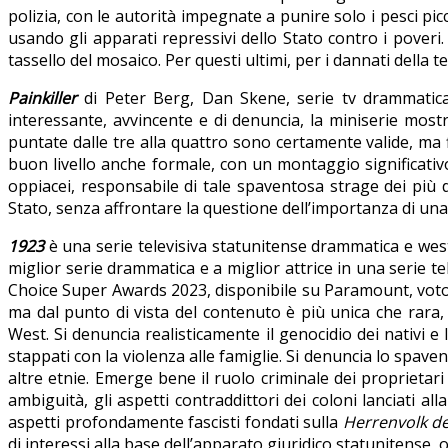
polizia, con le autorità impegnate a punire solo i pesci picc
usando gli apparati repressivi dello Stato contro i poveri. L
tassello del mosaico. Per questi ultimi, per i dannati della te
Painkiller
di Peter Berg, Dan Skene, serie tv drammatica,
interessante, avvincente e di denuncia, la miniserie most
puntate dalle tre alla quattro sono certamente valide, ma 
buon livello anche formale, con un montaggio significativo.
oppiacei, responsabile di tale spaventosa strage dei più
Stato, senza affrontare la questione dell’importanza di una 
1923
è una serie televisiva statunitense drammatica e wes
miglior serie drammatica e a miglior attrice in una serie t
Choice Super Awards 2023, disponibile su Paramount, voto: 
ma dal punto di vista del contenuto è più unica che rara,
West. Si denuncia realisticamente il genocidio dei nativi e
stappati con la violenza alle famiglie. Si denuncia lo spa
altre etnie. Emerge bene il ruolo criminale dei proprietari
ambiguità, gli aspetti contraddittori dei coloni lanciati a
aspetti profondamente fascisti fondati sulla
Herrenvolk d
di interessi alla base dell’apparato giuridico statunitense, o