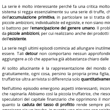
La serie è molto interessante perché fa una critica molto
sistema si regga essenzialmente su una serie di truffe, c
dell’
accumulazione primitiva
, in particolare se si tratt
piccole ambizioni, individualiste ed egoiste, e non siano m
si battono per l’
emancipazione del genere umano
. Il pro
da
piccole ambizioni
, per cui realizzano anche dei prodott
dell’
esistente
.
La serie negli ultimi episodi comincia ad allungare inutilme
essere. Tali
detour
non comportano nessun approfondiment
aggiungere a ciò che appariva già abbastanza chiaro dalle
Al solito allucinante è la rappresentazione del mondo del
gratuitamente, ogni cosa, persino la propria prima figlia, p
truffatrice ultra arrivista si differenzia solo
quantitativame
Nell’ultimo episodio emergono aspetti interessanti, inco
che rapinarla. Abbiamo così la piccola truffatrice, che rie
speculatori del capitale finanziario che opprimono il mon
quanto la
caduta del tasso di profitto
rende sempre più t
americano sia un incubo, in quanto una giovane con spirito 