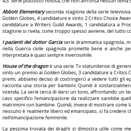
4,5. Serie piuttosto noiosa, che non affronta nessun tema 
Abbott Elementary
seconda stagione della serie televisiva
Golden Globes, 4 candidature e vinto 2 Critics Choice Awar
candidature a Writers Guild Awards, 1 candidatura a Prod
stagione si rivela, come troppo spesso avviene, del tutto c
I pazienti del dottor Garcia
serie drammatica spagnola, migl
nella Guerra civile spagnola promette bene e anche per
interpretata è quasi sempre inverosimile.
House of the dragon
è una serie Tv statunitense di genere
vinto un premio ai Golden Globes, 3 candidature a Critics C
premi, abbiamo deciso di costringerci a vedere tutti gli e
racconta una storia per bambini. Quindi è sostanzialment
vicenda. La serie cerca di darsi un tono, affrontando un 
caso specifico l’emancipazione da realizzare sarebbe quel
matrimoni con bambine. Quindi, invece di mostrare come la
nessuno è realmente libero ed emancipato, si fa credere c
nell’emancipazione femminile.
La pessima trovata dei draghi si dimostra utile come me