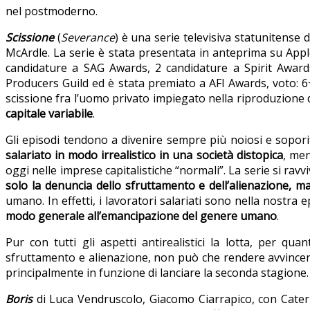
nel postmoderno.
Scissione
(
Severance
) è una serie televisiva statunitense 
McArdle. La serie è stata presentata in anteprima su App
candidature a SAG Awards, 2 candidature a Spirit Awards
Producers Guild ed è stata premiato a AFI Awards, voto: 6
scissione fra l’uomo privato impiegato nella riproduzione 
capitale variabile
.
Gli episodi tendono a divenire sempre più noiosi e sopori
salariato in modo irrealistico in una società distopica
, men
oggi nelle imprese capitalistiche “normali”. La serie si ra
solo la denuncia dello sfruttamento e dell’alienazione, ma
umano. In effetti, i lavoratori salariati sono nella nostra 
modo generale all’emancipazione del genere umano
.
Pur con tutti gli aspetti antirealistici la lotta, per 
sfruttamento e alienazione, non può che rendere avvincenti 
principalmente in funzione di lanciare la seconda stagione.
Boris
di Luca Vendruscolo, Giacomo Ciarrapico, con Caterin