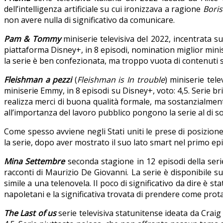
dell’intelligenza artificiale su cui ironizzava a ragione
Boris
non avere nulla di significativo da comunicare.
Pam & Tommy
miniserie televisiva del 2022, incentrata s
piattaforma Disney+, in 8 episodi, nomination miglior minis
la serie è ben confezionata, ma troppo vuota di contenuti s
Fleishman a pezzi
(
Fleishman is In trouble
) miniserie tel
miniserie Emmy, in 8 episodi su Disney+, voto: 4,5. Serie brill
realizza merci di buona qualità formale, ma sostanzialment
all’importanza del lavoro pubblico pongono la serie al di s
Come spesso avviene negli Stati uniti le prese di posizione
la serie, dopo aver mostrato il suo lato smart nel primo ep
Mina Settembre
seconda stagione in 12 episodi della
seri
racconti di Maurizio De Giovanni. La serie è disponibile su 
simile a una telenovela. Il poco di significativo da dire è 
napoletani e la significativa trovata di prendere come prota
The Last of us
serie televisiva statunitense ideata da Crai