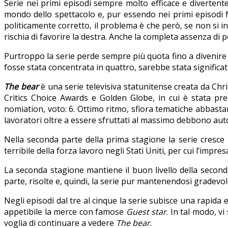
Serie nei primi episodi sempre molto efficace e divertente, 
mondo dello spettacolo e, pur essendo nei primi episodi fr
politicamente corretto, il problema è che però, se non si ind
rischia di favorire la destra. Anche la completa assenza di pe
Purtroppo la serie perde sempre più quota fino a divenire in
fosse stata concentrata in quattro, sarebbe stata significat
The bear
è una serie televisiva statunitense creata da Chr
Critics Choice Awards e Golden Globe, in cui è stata pre
nomiation, voto: 6. Ottimo ritmo, sfiora tematiche abbastanza
lavoratori oltre a essere sfruttati al massimo debbono auto
Nella seconda parte della prima stagione la serie cresce 
terribile della forza lavoro negli Stati Uniti, per cui l’impr
La seconda stagione mantiene il buon livello della second
parte, risolte e, quindi, la serie pur mantenendosi gradevo
Negli episodi dal tre al cinque la serie subisce una rapid
appetibile la merce con famose
Guest star
. In tal modo, v
voglia di continuare a vedere
The bear
.