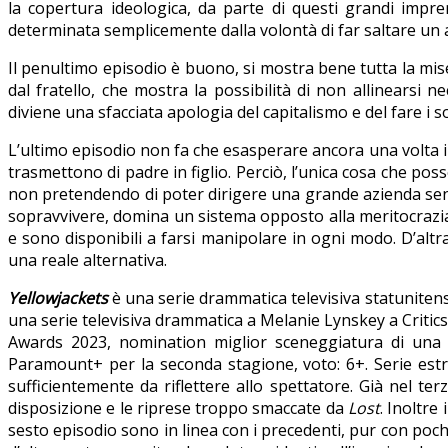
la copertura ideologica, da parte di questi grandi impre
determinata semplicemente dalla volontà di far saltare u
Il penultimo episodio è buono, si mostra bene tutta la mise
dal fratello, che mostra la possibilità di non allinearsi
diviene una sfacciata apologia del capitalismo e del fare i
L’ultimo episodio non fa che esasperare ancora una volta i 
trasmettono di padre in figlio. Perciò, l’unica cosa che poss
non pretendendo di poter dirigere una grande azienda senza
sopravvivere, domina un sistema opposto alla meritocrazia
e sono disponibili a farsi manipolare in ogni modo. D’altra 
una reale alternativa.
Yellowjackets
è una serie drammatica televisiva statunitense
una serie televisiva drammatica a Melanie Lynskey a Criti
Awards 2023, nomination miglior sceneggiatura di una s
Paramount+ per la seconda stagione, voto: 6+. Serie estre
sufficientemente da riflettere allo spettatore. Già nel te
disposizione e le riprese troppo smaccate da
Lost
. Inoltre
sesto episodio sono in linea con i precedenti, pur con pochi 