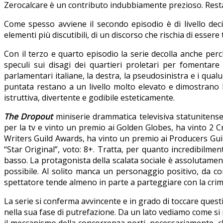
Zerocalcare è un contributo indubbiamente prezioso. Resta il 
Come spesso avviene il secondo episodio è di livello dec
elementi più discutibili, di un discorso che rischia di essere
Con il terzo e quarto episodio la serie decolla anche pe
speculi sui disagi dei quartieri proletari per fomentare
parlamentari italiane, la destra, la pseudosinistra e i qualu
puntata restano a un livello molto elevato e dimostrano l
istruttiva, divertente e godibile esteticamente.
The Dropout
miniserie drammatica televisiva statunitense
per la tv e vinto un premio ai Golden Globes, ha vinto 2 C
Writers Guild Awards, ha vinto un premio ai Producers Guil
“Star Original”, voto: 8+. Tratta, per quanto incredibilme
basso. La protagonista della scalata sociale è assolutamente
possibile. Al solito manca un personaggio positivo, da co
spettatore tende almeno in parte a parteggiare con la crimi
La serie si conferma avvincente e in grado di toccare ques
nella sua fase di putrefazione. Da un lato vediamo come si i
il meccanismo della concorrenza porti, necessariamente, ch