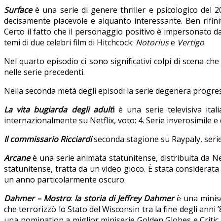
Surface
è una serie di genere thriller e psicologico del 
decisamente piacevole e alquanto interessante. Ben rifinit
Certo il fatto che il personaggio positivo è impersonato da
temi di due celebri film di Hitchcock:
Notorius
e
Vertigo
.
Nel quarto episodio ci sono significativi colpi di scena ch
nelle serie precedenti.
Nella seconda metà degli episodi la serie degenera progress
La vita bugiarda degli adult
i
è una serie televisiva ita
internazionalmente su Netflix, voto: 4. Serie inverosimile e
Il commissario Ricciardi
seconda stagione su Raypaly, serie g
Arcane
è una serie animata statunitense, distribuita da Net
statunitense, tratta da un video gioco. È stata considerata 
un anno particolarmente oscuro.
Dahmer – Mostro
:
la storia di Jeffrey Dahmer
è una minise
che terrorizzò lo Stato del Wisconsin tra la fine degli anni 
una nomination a miglior miniserie Golden Globes e Critic s