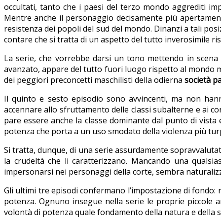
occultati, tanto che i paesi del terzo mondo aggrediti impe
Mentre anche il personaggio decisamente più apertamente f
resistenza dei popoli del sud del mondo. Dinanzi a tali posizi
contare che si tratta di un aspetto del tutto inverosimile ri
La serie, che vorrebbe darsi un tono mettendo in scena l
avanzato, appare del tutto fuori luogo rispetto al mondo m
dei peggiori preconcetti maschilisti della odierna
società pa
Il quinto e sesto episodio sono avvincenti, ma non hann
accennare allo sfruttamento delle classi subalterne e ai confl
pare essere anche la classe dominante dal punto di vista 
potenza che porta a un uso smodato della violenza più turp
Si tratta, dunque, di una serie assurdamente sopravvalutata 
la crudeltà che li caratterizzano. Mancando una qualsiasi
impersonarsi nei personaggi della corte, sembra naturalizz
Gli ultimi tre episodi confermano l’impostazione di fondo: n
potenza. Ognuno insegue nella serie le proprie piccole amb
volontà di potenza quale fondamento della natura e della s