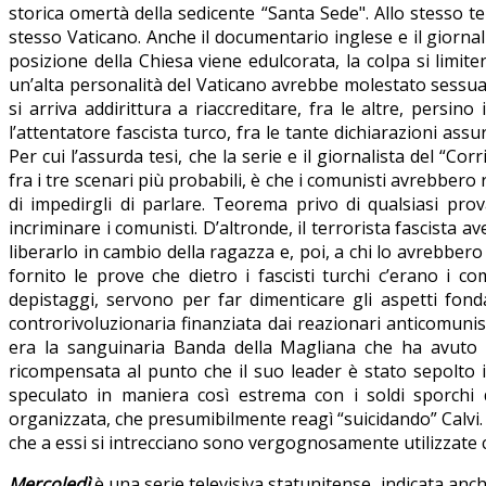
storica omertà della sedicente “Santa Sede". Allo stesso t
stesso Vaticano. Anche il documentario inglese e il giorna
posizione della Chiesa viene edulcorata, la colpa si limi
un’alta personalità del Vaticano avrebbe molestato sessual
si arriva addirittura a riaccreditare, fra le altre, persino 
l’attentatore fascista turco, fra le tante dichiarazioni as
Per cui l’assurda tesi, che la serie e il giornalista del “Co
fra i tre scenari più probabili, è che i comunisti avrebbero r
di impedirgli di parlare. Teorema privo di qualsiasi prova
incriminare i comunisti. D’altronde, il terrorista fascista
liberarlo in cambio della ragazza e, poi, a chi lo avrebber
fornito le prove che dietro i fascisti turchi c’erano i c
depistaggi, servono per far dimenticare gli aspetti fon
controrivoluzionaria finanziata dai reazionari anticomunist
era la sanguinaria Banda della Magliana che ha avuto 
ricompensata al punto che il suo leader è stato sepolto i
speculato in maniera così estrema con i soldi sporchi 
organizzata, che presumibilmente reagì “suicidando” Calvi. 
che a essi si intrecciano sono vergognosamente utilizzate
Mercoledì
è una serie televisiva statunitense, indicata anc