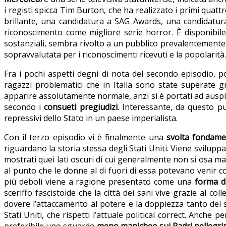
i registi spicca Tim Burton, che ha realizzato i primi quat
brillante, una candidatura a SAG Awards, una candidatura
riconoscimento come migliore serie horror. È disponibile 
sostanziali, sembra rivolto a un pubblico prevalentemente
sopravvalutata per i riconoscimenti ricevuti e la popolarità.
Fra i pochi aspetti degni di nota del secondo episodio, po
ragazzi problematici che in Italia sono state superate g
apparire assolutamente normale, anzi si è portati ad auspica
secondo i
consueti pregiudizi
. Interessante, da questo pu
repressivi dello Stato in un paese imperialista.
Con il terzo episodio vi è finalmente una
svolta fondame
riguardano la storia stessa degli Stati Uniti. Viene sviluppa
mostrati quei lati oscuri di cui generalmente non si osa mai 
al punto che le donne al di fuori di essa potevano venir c
più deboli viene a ragione presentato come una
forma d
sceriffo fascistoide che la città dei sani vive grazie al col
dovere l’attaccamento al potere e la doppiezza tanto del 
Stati Uniti, che rispetti l’attuale political correct. Anche 
preferibile uno sguardo
meno manicheo sui Padri pellegri