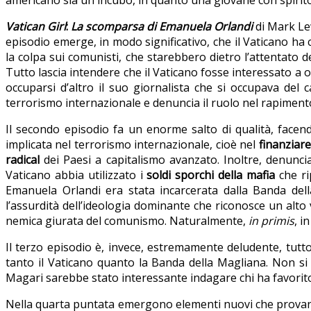
Vatican Girl
:
La scomparsa di Emanuela Orlandi
di Mark Lew
episodio emerge, in modo significativo, che il Vaticano ha c
la colpa sui comunisti, che starebbero dietro l’attentato 
Tutto lascia intendere che il Vaticano fosse interessato a oc
occuparsi d’altro il suo giornalista che si occupava del 
terrorismo internazionale e denuncia il ruolo nel rapimen
Il secondo episodio fa un enorme salto di qualità, facen
implicata nel terrorismo internazionale, cioè nel
finanziare
radical
dei Paesi a capitalismo avanzato. Inoltre, denunci
Vaticano abbia utilizzato i
soldi sporchi della mafia
che ri
Emanuela Orlandi era stata incarcerata dalla Banda dell
l’assurdità dell’ideologia dominante che riconosce un alto 
nemica giurata del comunismo. Naturalmente,
in primis
, i
Il terzo episodio è, invece, estremamente deludente, tutt
tanto il Vaticano quanto la Banda della Magliana. Non si
Magari sarebbe stato interessante indagare chi ha favorito 
Nella quarta puntata emergono elementi nuovi che provano 