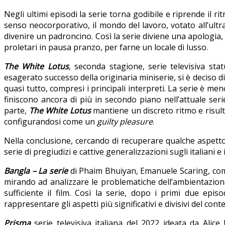
Negli ultimi episodi la serie torna godibile e riprende il r
senso neocorporativo, il mondo del lavoro, votato all’ult
divenire un padroncino. Così la serie diviene una apologia, 
proletari in pausa pranzo, per farne un locale di lusso.
The White Lotus
, seconda stagione, serie televisiva sta
esagerato successo della originaria miniserie, si è deciso 
quasi tutto, compresi i principali interpreti. La serie è me
finiscono ancora di più in secondo piano nell’attuale serie
parte,
The White Lotus
mantiene un discreto ritmo e risulta
configurandosi come un
guilty pleasure
.
Nella conclusione, cercando di recuperare qualche aspetto 
serie di pregiudizi e cattive generalizzazioni sugli italiani e 
Bangla – La serie
di Phaim Bhuiyan, Emanuele Scaring, commed
mirando ad analizzare le problematiche dell’ambientazion
sufficiente il film. Così la serie, dopo i primi due ep
rappresentare gli aspetti più significativi e divisivi del cont
Prisma
serie televisiva italiana del 2022 ideata da Alic