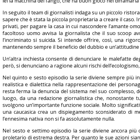
lei la macchina del fango, che ha buon gioco nel diffamarla
In seguito il team di giornalisti indaga su un piccolo rist
sapere che è stata la piccola proprietaria a creare il caso. I
privati, per pagare la casa in cui nascondere l’amante omose
facoltoso uomo avvisa la giornalista che il suo scoop avr
l’incriminato si suicida. Si intende offrire, così, una rig
mantenendo sempre il beneficio del dubbio e un’attitudine
Un’altra inchiesta consente di denunciare le malefatte deg
però, si denunciano a ragione alcuni rischi dell’ecologismo,
Nel quinto e sesto episodio la serie diviene sempre più i
realistica e dialettica nella rappresentazione dei person
resta ferma la denuncia del sistema nel suo complesso, del
luogo, da una redazione giornalistica che, nonostante tut
svolgono un’importante funzione sociale. Molto significativa
una caucasica crea un dispiegamento sconsiderato di m
l’ennesima nativa non si fa assolutamente nulla.
Nel sesto e settimo episodio la serie diviene ancora più co
proletario di estrema destra. Per quanto le sue azioni sian