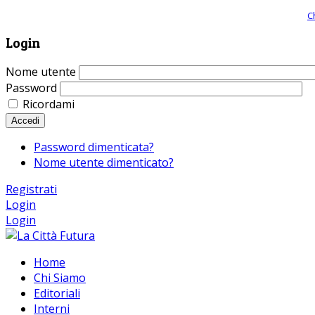
Giornale comunista online, libera informazione ed approfondimento |
C
Login
Nome utente
Password
Ricordami
Accedi
Password dimenticata?
Nome utente dimenticato?
Registrati
Login
Login
Home
Chi Siamo
Editoriali
Interni