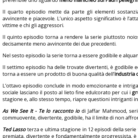
Il quarto episodio mette da parte gli elementi sostanzia
avvincente e piacevole. L’unico aspetto significativo è l’att
vittime e chi gli aggressori.
Il quinto episodio torna a rendere la serie piuttosto noi
decisamente meno avvincente dei due precedenti.
Nel sesto episodio la serie torna a essere godibile e alqua
Il settimo episodio ha delle trovate divertenti, è godibil
torna a essere un prodotto di buona qualità dell’
industria 
L’ottavo episodio conclude in modo emozionante e intrigan
sociale lasciano il posto al lieto fine edulcorato per cui i
gr
stagione e, allo stesso tempo, riapre questioni intriganti 
As We See It - Te lo racconto io
di Jaffar Mahmood, serie
commuovente, divertente, godibile, ha il limite di non affr
Ted Lasso
terza e ultima stagione in 12 episodi della serie 
premiata, divertente e fondamentalmente progressista, è a