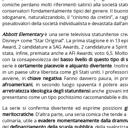
comiche perdano molti riferimenti satirici alla società stat
conservatori fondamentalmente tipici del genere. Il buonis
sdoganare, naturalizzandolo, il “cinismo da cretini”, a rag
pseudovalori della società individualista e devastata dall’a
Abbott Elementary
è una serie televisiva statunitense cre
Disney+ come “Star Original”. La prima stagione è in 13 epi
Award, 2 candidature a SAG Awards, 2 candidature a Spirit
stata, infine, premiata anche a AFI Awards; voto: 6,5. Mol
con la consapevolezza del
basso livello di questo tipo di 
serie è
certamente piacevole e alquanto divertente
. Inoltr
in un paese ultra liberista come gli Stati uniti. I profess
avviene, in
chiave negativa
. Fanno davvero paura, in pri
afroamericani
, in secondo luogo spaventa il potere ass
arretratezza ideologica degli statunitensi
anche giovani inte
presentano come un tipo pochissimo raccomandabile e di
La serie si conferma divertente ed esprime posizioni
g
meritocratiche
. D’altra parte, una seria comica che tende a 
culinaria, utile a
evadere momentaneamente dalla drammatic
del
definanziamento della scuola pubblica
, della svalorizz