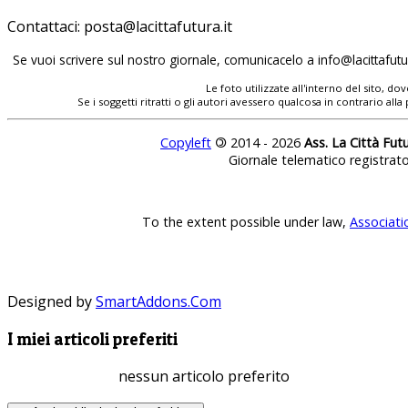
Contattaci:
posta@lacittafutura.it
Se vuoi scrivere sul nostro giornale, comunicacelo a
info@lacittafutur
Le foto utilizzate all'interno del sito, 
Se i soggetti ritratti o gli autori avessero qualcosa in contrario
Copyleft
©
2014 - 2026
Ass. La Città Fut
Giornale telematico registrat
To the extent possible under law,
Associati
Designed by
SmartAddons.Com
I miei articoli preferiti
nessun articolo preferito