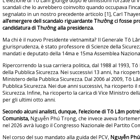
L’elezione di Tô Lâm giunge dopo le dimissioni forzate di 
scandali che lo avrebbero coinvolto quando occupava l’inc
segnalato in un nostro precedente articolo [1], Carl Thayer
all’emergere dell scandalo riguardante Thưởng ci fosse pro
candidatura di Thưởng alla presidenza.
Ma chi è il nuovo Presidente vietnamita? Il Generale Tô Lâm
giurisprudenza, è stato professore di Scienze della Sicure
mandati e deputato della 14ma e 15ma Assemblea Naziona
Ripercorrendo la sua carriera politica, dal 1988 al 1993, Tô
della Pubblica Sicurezza. Nei successivi 13 anni, ha ricoperto
Ministero della Pubblica Sicurezza. Dal 2006 al 2009, Tô Lâ
Pubblica Sicurezza. Nei due anni successivi, ha ricoperto il
Sicurezza. Infine, ha ricoperto la carica di Vice Ministro de
per gli ultimi otto anni.
Secondo alcuni analisti, dunque, l’elezione di Tô Lâm potre
Comunista,
Nguyễn Phú Trọng, che invece aveva fortement
nel 2026 avrà luogo il Congresso Nazionale del Partito Co
Nel corso del suo mandato alla guida del PCV,
Nguyễn Phú T