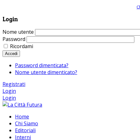
Giornale comunista online, libera informazione ed approfondimento |
C
Login
Nome utente
Password
Ricordami
Accedi
Password dimenticata?
Nome utente dimenticato?
Registrati
Login
Login
Home
Chi Siamo
Editoriali
Interni