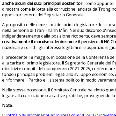
anche alcuni dei suoi principali sostenitori,
come appunto T
dimostra come la lotta alla corruzione lanciata da Trọng no
oppositori interni del Segretario Generale.
A proposito delle dimissioni del primo legislatore, lo sc
nella persona di Trần Thanh Mẫn. Nel suo discorso d'ins
indipendentemente dalla posizione ricoperta, deve sempre 
creativamente il marxismo-leninismo e il pensiero di Hồ C
nazionali e i diritti, gli interessi legittimi e le aspirazioni g
Il precedente 18 maggio, in occasione della Conferenza d
alla carica di primo legislatore, il Segretario Generale de
obiettivi e compiti del quinquennio 2021-2025, confermare i r
fondo i principali problemi legati allo sviluppo economico, cu
e riformare il Partito e il sistema politico in modo verament
Nella stessa occasione, il Comitato Centrale ha eletto quat
legate alla corruzione o a cattive pratiche, proseguendo la
Note
:
[1]
https://giuliochinappi.wordpress.com/2024/03/24/vietna