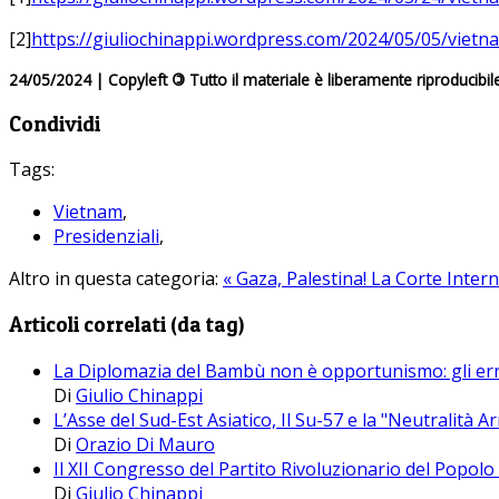
[2]
https://giuliochinappi.wordpress.com/2024/05/05/vietna
24/05/2024 | Copyleft
©
Tutto il materiale è liberamente riproducibil
Condividi
Tags:
Vietnam
,
Presidenziali
,
Altro in questa categoria:
« Gaza, Palestina!
La Corte Interna
Articoli correlati (da tag)
La Diplomazia del Bambù non è opportunismo: gli erro
Di
Giulio Chinappi
L’Asse del Sud-Est Asiatico, Il Su-57 e la "Neutralità 
Di
Orazio Di Mauro
Il XII Congresso del Partito Rivoluzionario del Popolo 
Di
Giulio Chinappi