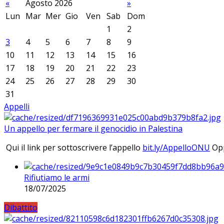
«
Agosto 2026
»
Lun
Mar
Mer
Gio
Ven
Sab
Dom
1
2
3
4
5
6
7
8
9
10
11
12
13
14
15
16
17
18
19
20
21
22
23
24
25
26
27
28
29
30
31
Appelli
Un appello per fermare il genocidio in Palestina
Qui il link per sottoscrivere l’appello
bit.ly/AppelloONU
Opp
Rifiutiamo le armi
18/07/2025
Dibattito