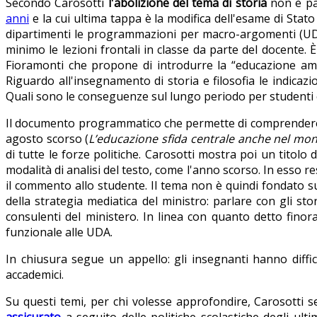
Secondo Carosotti
l'abolizione del tema di storia
non è par
anni
e la cui ultima tappa è la modifica dell'esame di Stato 
dipartimenti le programmazioni per macro-argomenti (UDA)
minimo le lezioni frontali in classe da parte del docente. È 
Fioramonti che propone di introdurre la “educazione ambi
Riguardo all'insegnamento di storia e filosofia le indicazi
Quali sono le conseguenze sul lungo periodo per studenti 
Il documento programmatico che permette di comprendere il p
agosto scorso (
L’educazione sfida centrale anche nel mo
di tutte le forze politiche. Carosotti mostra poi un titolo 
modalità di analisi del testo, come l'anno scorso. In esso r
il commento allo studente. Il tema non è quindi fondato s
della strategia mediatica del ministro: parlare con gli stor
consulenti del ministero. In linea con quanto detto fino
funzionale alle UDA.
In chiusura segue un appello: gli insegnanti hanno diffi
accademici.
Su questi temi, per chi volesse approfondire, Carosotti se