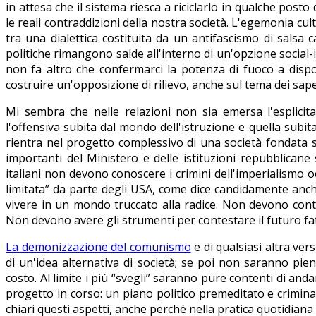
in attesa che il sistema riesca a riciclarlo in qualche post
le reali contraddizioni della nostra società. L'egemonia c
tra una dialettica costituita da un antifascismo di salsa
politiche rimangono salde all'interno di un'opzione social-i
non fa altro che confermarci la potenza di fuoco a dispos
costruire un'opposizione di rilievo, anche sul tema dei sape
Mi sembra che nelle relazioni non sia emersa l'esplicit
l'offensiva subita dal mondo dell'istruzione e quella subita
rientra nel progetto complessivo di una società fondata sul
importanti del Ministero e delle istituzioni repubblican
italiani non devono conoscere i crimini dell'imperialismo oc
limitata” da parte degli USA, come dice candidamente anche 
vivere in un mondo truccato alla radice. Non devono contes
Non devono avere gli strumenti per contestare il futuro fa
La demonizzazione del comunismo
e di qualsiasi altra vers
di un'idea alternativa di società; se poi non saranno 
costo. Al limite i più “svegli” saranno pure contenti di and
progetto in corso: un piano politico premeditato e crimin
chiari questi aspetti, anche perché nella pratica quotidiana 