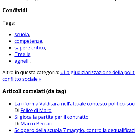
Condividi
Tags:
scuola
,
competenze
,
sapere critico
,
Treelle
,
agnelli
,
Altro in questa categoria:
« La giudiziarizzazione della poli
conflitto sociale »
Articoli correlati (da tag)
La riforma Valditara nell’attuale contesto politico-soc
Di
Felice di Maro
Si gioca la partita per il contratto
Di
Marco Beccari
Sciopero della scuola 7 maggio, contro la dequalificazi