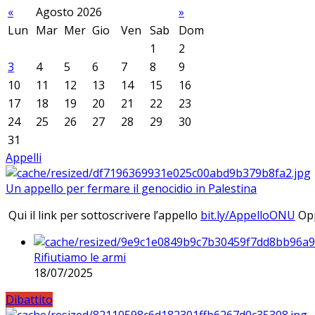
«
Agosto 2026
»
Lun
Mar
Mer
Gio
Ven
Sab
Dom
1
2
3
4
5
6
7
8
9
10
11
12
13
14
15
16
17
18
19
20
21
22
23
24
25
26
27
28
29
30
31
Appelli
Un appello per fermare il genocidio in Palestina
Qui il link per sottoscrivere l’appello
bit.ly/AppelloONU
Opp
Rifiutiamo le armi
18/07/2025
Dibattito