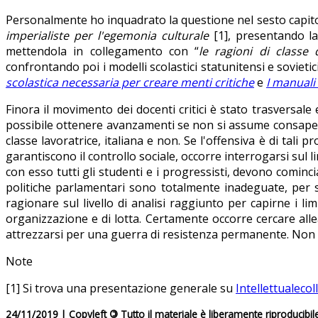
Personalmente ho inquadrato la questione nel sesto capito
imperialiste per l'egemonia culturale
[1], presentando la
mettendola in collegamento con “
le ragioni di classe 
confrontando poi i modelli scolastici statunitensi e sovieti
scolastica necessaria per creare menti critiche
e
I manuali 
Finora il movimento dei docenti critici è stato trasversale
possibile ottenere avanzamenti se non si assume consap
classe lavoratrice, italiana e non. Se l'offensiva è di tali
garantiscono il controllo sociale, occorre interrogarsi sul li
con esso tutti gli studenti e i progressisti, devono cominc
politiche parlamentari sono totalmente inadeguate, per s
ragionare sul livello di analisi raggiunto per capirne i li
organizzazione e di lotta. Certamente occorre cercare allea
attrezzarsi per una guerra di resistenza permanente. Non c
Note
[1] Si trova una presentazione generale su
Intellettualecoll
24/11/2019 | Copyleft
©
Tutto il materiale è liberamente riproducibil