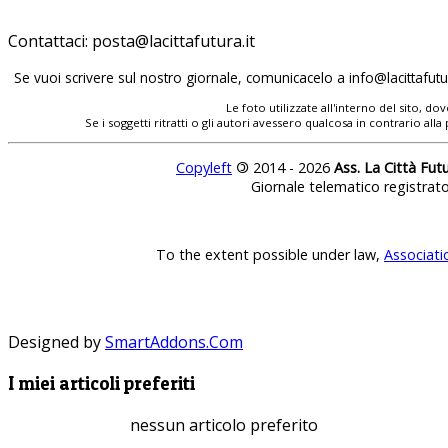
Contattaci:
posta@lacittafutura.it
Se vuoi scrivere sul nostro giornale, comunicacelo a
info@lacittafutur
Le foto utilizzate all'interno del sito, 
Se i soggetti ritratti o gli autori avessero qualcosa in contrario
Copyleft
©
2014 - 2026
Ass. La Città Fut
Giornale telematico registrat
To the extent possible under law,
Associati
Designed by
SmartAddons.Com
I miei articoli preferiti
nessun articolo preferito