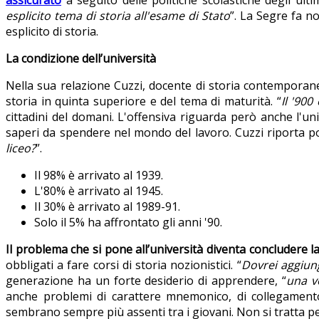
assicurato
a seguito delle politiche scolastiche degli ulti
esplicito tema di storia all'esame di Stato
”. La Segre fa n
esplicito di storia.
La condizione dell’università
Nella sua relazione Cuzzi, docente di storia contemporanea 
storia in quinta superiore e del tema di maturità. “
Il '900
cittadini del domani. L'offensiva riguarda però anche l'un
saperi da spendere nel mondo del lavoro. Cuzzi riporta po
liceo?
”.
Il 98% è arrivato al 1939.
L'80% è arrivato al 1945.
Il 30% è arrivato al 1989-91.
Solo il 5% ha affrontato gli anni '90.
Il problema che si pone all’università diventa concludere l
obbligati a fare corsi di storia nozionistici. “
Dovrei aggiun
generazione ha un forte desiderio di apprendere, “
una v
anche problemi di carattere mnemonico, di collegamento
sembrano sempre più assenti tra i giovani. Non si tratta 