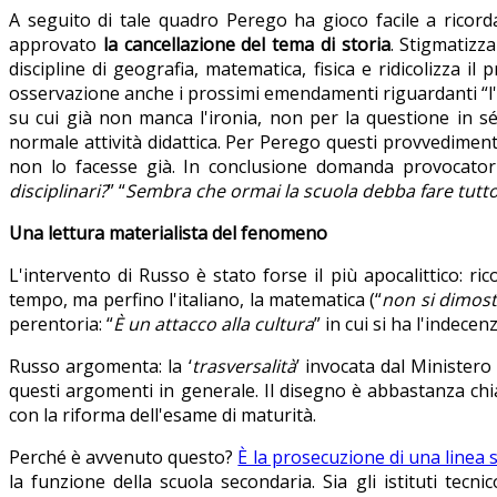
A seguito di tale quadro Perego ha gioco facile a ricor
approvato
la cancellazione del tema di storia
. Stigmatizza
discipline di geografia, matematica, fisica e ridicolizza 
osservazione anche i prossimi emendamenti riguardanti “l'edu
su cui già non manca l'ironia, non per la questione in s
normale attività didattica. Per Perego questi provvedimenti
non lo facesse già. In conclusione domanda provocator
disciplinari?
” “
Sembra che ormai la scuola debba fare tutt
Una lettura materialista del fenomeno
L'intervento di Russo è stato forse il più apocalittico: ri
tempo, ma perfino l'italiano, la matematica (“
non si dimost
perentoria: “
È un attacco alla cultura
” in cui si ha l'indecenz
Russo argomenta: la ‘
trasversalità
’ invocata dal Ministero 
questi argomenti in generale. Il disegno è abbastanza chi
con la riforma dell'esame di maturità.
Perché è avvenuto questo?
È la prosecuzione di una linea s
la funzione della scuola secondaria. Sia gli istituti tec