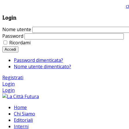
Giornale comunista online, libera informazione ed approfondimento |
C
Login
Nome utente
Password
Ricordami
Accedi
Password dimenticata?
Nome utente dimenticato?
Registrati
Login
Login
Home
Chi Siamo
Editoriali
Interni