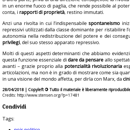
in un enorme fuoco di paglia, che rende possibile al pote
conta, i
rapporti di proprietà
, restino immutati.
Anzi una rivolta in cui l’indispensabile
spontaneismo
iniz
repressivi utilizzati dalla classe dominante per ristabilire 
autonomia nella redistribuzione del potere e dei consegu
privilegi
, del suo stesso apparato repressivo.
Molti di questi aspetti determinanti che abbiamo evidenz
questa funzione essenziale di
dare da pensare
allo spettato
avanti – grazie proprio alla
potenzialità rivoluzionaria
esp
articolazioni, ma non è in grado di mostrare come sia qu
in una visione del mondo affetta, per dirla con Marx, da
cin
28/04/2018 | Copyleft
©
Tutto il materiale è liberamente riproducibil
Credits: http://www.stensen.org/?p=17481
Condividi
Tags:
noir politico
,