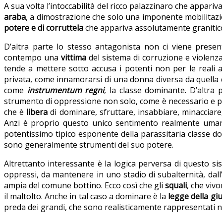
A sua volta l’intoccabilità del ricco palazzinaro che appari
araba
, a dimostrazione che solo una imponente mobilitazi
potere e di corruttela
che appariva assolutamente granitic
D’altra parte lo stesso antagonista non ci viene pres
contempo una
vittima
del sistema di corruzione e violenza
tende a mettere sotto accusa i potenti non per le reali 
privata, come innamorarsi di una donna diversa da quella c
come
instrumentum regni
, la classe dominante. D’altra
strumento di oppressione non solo, come è necessario e p
che è
libera
di dominare, sfruttare, insabbiare, minacciare,
Anzi è proprio questo unico sentimento realmente umano –
potentissimo tipico esponente della parassitaria classe dom
sono generalmente strumenti del suo potere.
Altrettanto interessante è la logica perversa di questo si
oppressi, da mantenere in uno stadio di subalternità, dal
ampia del comune bottino. Ecco così che gli
squali
, che viv
il maltolto. Anche in tal caso a dominare è la
legge della gi
preda dei grandi, che sono realisticamente rappresentati ne