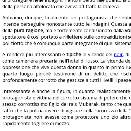
di proseguire nelle indagini. Tanto il personale quanto la 
della persona altolocata che aveva affittato la camera.
Abbiamo, dunque, finalmente un protagonista che sebbe
intende perseguire nonostante tutto le indagini. Questa at
della
pura ragione
, ma è fortemente condizionato dalla
vo
spettatore è così portato a
riflettere
sulle
contraddizioni s
poliziotto che è comunque parte integrante di quel sistema d
A rendere più interessanti e
tipiche
le vicende del
noir
, d
come cameriera
precaria
nell’hotel di lusso. La vicenda d
oppressione che vive questa donna in quanto in primo lu
quarto luogo perché testimone di un delitto che risc
profondamente corrotto che gestisce a tutti i livelli il paese
Interessante è anche la figura, in quanto realisticament
protagonista e vittima del corrotto sistema di potere ch
stesso corrottissimo figlio del rais Mubarak, tanto che quan
fatto che la polizia invece di vigilare sulla sicurezza dell
protagonista non avesse come protettore uno zio altro fu
rapidamente togliere di mezzo.