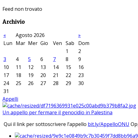
Feed non trovato
Archivio
«
Agosto 2026
»
Lun
Mar
Mer
Gio
Ven
Sab
Dom
1
2
3
4
5
6
7
8
9
10
11
12
13
14
15
16
17
18
19
20
21
22
23
24
25
26
27
28
29
30
31
Appelli
Un appello per fermare il genocidio in Palestina
Qui il link per sottoscrivere l’appello
bit.ly/AppelloONU
Opp