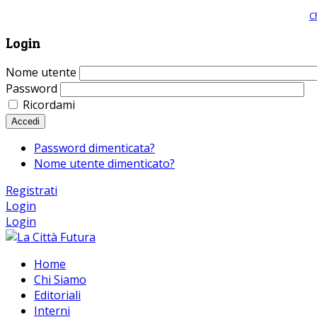
Giornale comunista online, libera informazione ed approfondimento |
C
Login
Nome utente
Password
Ricordami
Accedi
Password dimenticata?
Nome utente dimenticato?
Registrati
Login
Login
Home
Chi Siamo
Editoriali
Interni