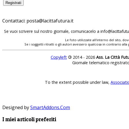
Contattaci:
posta@lacittafutura.it
Se vuoi scrivere sul nostro giornale, comunicacelo a
info@lacittafutur
Le foto utilizzate all'interno del sito, 
Se i soggetti ritratti o gli autori avessero qualcosa in contrario
Copyleft
©
2014 - 2026
Ass. La Città Fut
Giornale telematico registrat
To the extent possible under law,
Associati
Designed by
SmartAddons.Com
I miei articoli preferiti