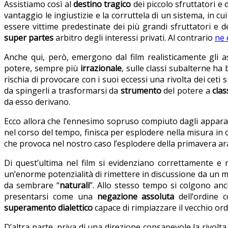
Assistiamo così al
destino tragico
dei piccolo sfruttatori e
vantaggio le ingiustizie e la corruttela di un sistema, in c
essere vittime predestinate dei più grandi sfruttatori e 
super partes
arbitro degli interessi privati. Al contrario
ne 
Anche qui, però, emergono dal film realisticamente gli as
potere, sempre più
irrazionale
, sulle classi subalterne h
rischia di provocare con i suoi eccessi una rivolta dei ceti
da spingerli a trasformarsi da
strumento
del potere a
clas
da esso derivano.
Ecco allora che l’ennesimo sopruso compiuto dagli apparati
nel corso del tempo, finisca per esplodere nella misura in 
che provoca nel nostro caso l’esplodere della primavera ar
Di quest’ultima nel film si evidenziano correttamente e 
un’enorme potenzialità di rimettere in discussione da un m
da sembrare “
naturali
”. Allo stesso tempo si colgono anch
presentarsi come una
negazione assoluta
dell’ordine 
superamento dialettico
capace di rimpiazzare il vecchio or
D’altra parte, priva di una direzione consapevole la rivolta 