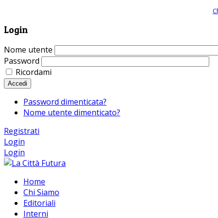
Giornale comunista online, libera informazione ed approfondimento |
C
Login
Nome utente
Password
Ricordami
Accedi
Password dimenticata?
Nome utente dimenticato?
Registrati
Login
Login
Home
Chi Siamo
Editoriali
Interni