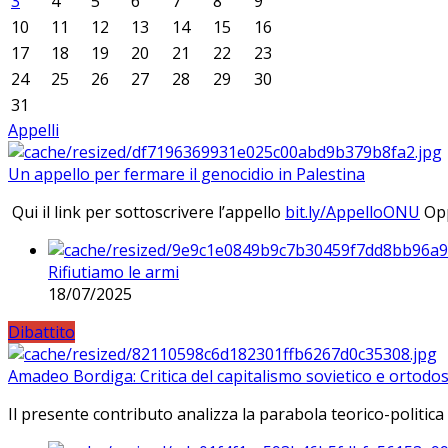
3
4
5
6
7
8
9
10
11
12
13
14
15
16
17
18
19
20
21
22
23
24
25
26
27
28
29
30
31
Appelli
Un appello per fermare il genocidio in Palestina
Qui il link per sottoscrivere l’appello
bit.ly/AppelloONU
Opp
Rifiutiamo le armi
18/07/2025
Dibattito
Amadeo Bordiga: Critica del capitalismo sovietico e ortodos
Il presente contributo analizza la parabola teorico-politica