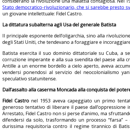
considerano la rivoluzione una malattia contagiosa. Nel 19
Stato democratico-rivoluzionario, che si sarebbe presto sv
un giovane intellettuale: Fidel Castro.
La dittatura subalterna agli Usa del generale Batista
Il principale esponente dell’oligarchia, sino alla rivoluzio
degli Stati Uniti, che tendevano a foraggiare e incoraggiare,
Batista esercita il suo dominio dittatoriale su Cuba, a se
corruzione imperante e alla sua svendita del paese alla cri
Antille a un enorme bordello a cielo aperto, aveva accumu
vendersi ponendosi al servizio del neocolonialismo yank
speculativo statunitense.
Dall’assalto alla caserma Moncada alla conquista del poter
Fidel Castro
nel 1953 aveva capeggiato un primo tentativ
generoso tentativo di liberare il paese dall’oppressione 
Arrestato, Fidel Castro non si perse d’animo, ma sfruttando 
difendersi da solo, trasformando un processo “farsa” –
durissima requisitoria contro il regime tirannico di Bati