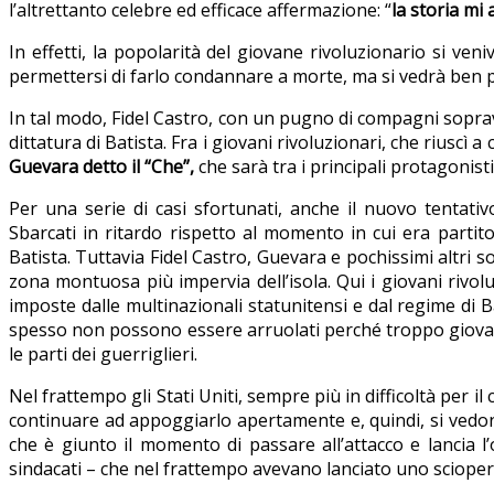
l’altrettanto celebre ed efficace affermazione: “
la storia mi
In effetti, la popolarità del giovane rivoluzionario si 
permettersi di farlo condannare a morte, ma si vedrà ben p
In tal modo, Fidel Castro, con un pugno di compagni sopravv
dittatura di Batista. Fra i giovani rivoluzionari, che riuscì
Guevara detto il “Che”,
che sarà tra i principali protagonist
Per una serie di casi sfortunati, anche il nuovo tentat
Sbarcati in ritardo rispetto al momento in cui era partito 
Batista. Tuttavia Fidel Castro, Guevara e pochissimi altri s
zona montuosa più impervia dell’isola. Qui i giovani rivol
imposte dalle multinazionali statunitensi e dal regime di 
spesso non possono essere arruolati perché troppo giovani 
le parti dei guerriglieri.
Nel frattempo gli Stati Uniti, sempre più in difficoltà per 
continuare ad appoggiarlo apertamente e, quindi, si vedono 
che è giunto il momento di passare all’attacco e lancia l
sindacati – che nel frattempo avevano lanciato uno sciopero