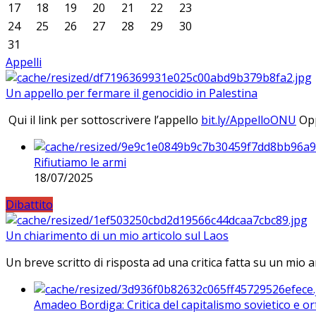
17
18
19
20
21
22
23
24
25
26
27
28
29
30
31
Appelli
Un appello per fermare il genocidio in Palestina
Qui il link per sottoscrivere l’appello
bit.ly/AppelloONU
Opp
Rifiutiamo le armi
18/07/2025
Dibattito
Un chiarimento di un mio articolo sul Laos
Un breve scritto di risposta ad una critica fatta su un mio a
Amadeo Bordiga: Critica del capitalismo sovietico e or