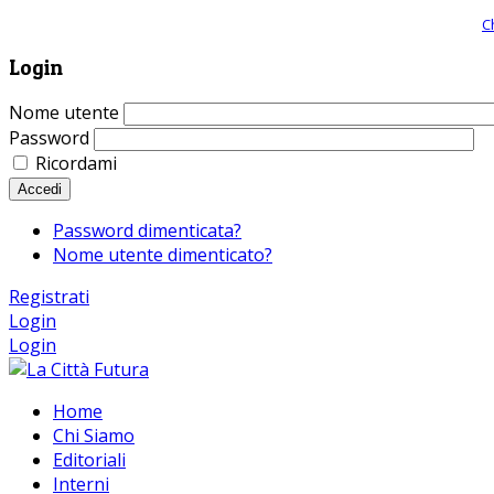
Giornale comunista online, libera informazione ed approfondimento |
C
Login
Nome utente
Password
Ricordami
Accedi
Password dimenticata?
Nome utente dimenticato?
Registrati
Login
Login
Home
Chi Siamo
Editoriali
Interni