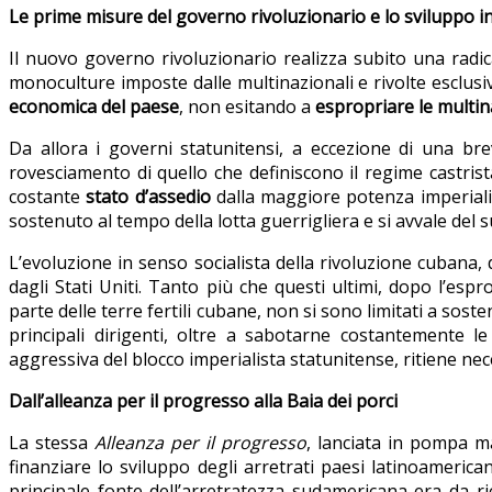
Le prime misure del governo rivoluzionario e lo sviluppo in
Il nuovo governo rivoluzionario realizza subito una radica
monoculture imposte dalle multinazionali e rivolte esclusi
economica del paese
, non esitando a
espropriare le multin
Da allora i governi statunitensi, a eccezione di una 
rovesciamento di quello che definiscono il regime castrist
costante
stato d’assedio
dalla maggiore potenza imperialist
sostenuto al tempo della lotta guerrigliera e si avvale del
L’evoluzione in senso socialista della rivoluzione cubana
dagli Stati Uniti. Tanto più che questi ultimi, dopo l’es
parte delle terre fertili cubane, non si sono limitati a sost
principali dirigenti, oltre a sabotarne costantemente le 
aggressiva del blocco imperialista statunitense, ritiene nec
Dall’alleanza per il progresso alla Baia dei porci
La stessa
Alleanza per il progresso
, lanciata in pompa m
finanziare lo sviluppo degli arretrati paesi latinoameri
principale fonte dell’arretratezza sudamericana era da ri