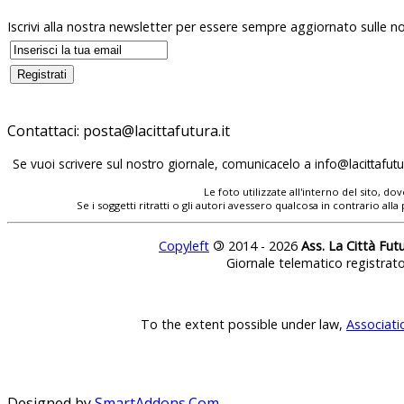
Iscrivi alla nostra newsletter per essere sempre aggiornato sulle no
Contattaci:
posta@lacittafutura.it
Se vuoi scrivere sul nostro giornale, comunicacelo a
info@lacittafutur
Le foto utilizzate all'interno del sito, 
Se i soggetti ritratti o gli autori avessero qualcosa in contrario
Copyleft
©
2014 - 2026
Ass. La Città Fut
Giornale telematico registrat
To the extent possible under law,
Associati
Designed by
SmartAddons.Com