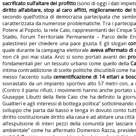
sacrificato sull’altare del profitto
(sono di oggi i dati impiet
diritto all’abitare, stop al caro affitti, miglioramento dei 
secondo quell’ottica di democrazia partecipata che semb
caratterizzata da numerose problematiche. Tra i partecipanti 
Potere al Popolo, la rete Caio, rappresentanti dei Cinque 
Stadio, Forum Territoriale Permanente – Parco delle Ene
palestinesi per chiedere una pace giusta. E gli slogan
con
quale durante la campagna elettorale
aveva affermato di c
non c’è poi mai stata. Anzi si sono portati avanti dei
pro
fondamentali per un tessuto urbano come quello della
Ca
intima contraddizione di scelte politiche discutibili come 
messo l’accento sulla
cementificazione di 14 ettari a bosc
sovrastato da un impianto sportivo alto 57 metri con, a 
(Contro il piano rifiuti, i movimenti hanno anche portato 
Giuseppe Libutti della Rete Caio che ha definito la gior
Gualtieri e agli interessi di bottega politica” sottolineando
sviluppo che parta dal basso e tenga in dovuto conto tutt
diritto costituzionale diritto alla casa e ad abitare una ci
all’espulsione di interi pezzi della comunità per lasciar
ambientale” come ha affermato Domenico Razza, presidente