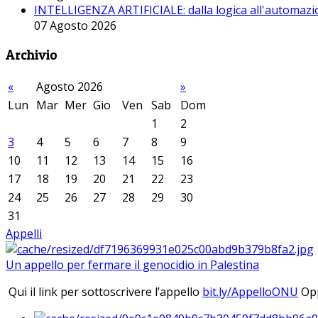
INTELLIGENZA ARTIFICIALE: dalla logica all'automazio
07 Agosto 2026
Archivio
«
Agosto 2026
»
Lun
Mar
Mer
Gio
Ven
Sab
Dom
1
2
3
4
5
6
7
8
9
10
11
12
13
14
15
16
17
18
19
20
21
22
23
24
25
26
27
28
29
30
31
Appelli
Un appello per fermare il genocidio in Palestina
Qui il link per sottoscrivere l’appello
bit.ly/AppelloONU
Opp