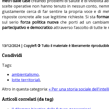
metri dalle case
creando problemi di salute e di vivibilità 
scelte operative non hanno tenuto in nessun conto, nemmeno 
giustamente cerca di far sentire la propria voce e di me
risposte concrete alle sue legittime richieste. Si sta
forma
sul serio
forza politica nuova
che porti ad un cambiamen
partecipativo e democratico
attraverso l’ascolto di tutte le
13/12/2024 | Copyleft
©
Tutto il materiale è liberamente riproducibil
Condividi
Tags:
ambientalismo
,
lotte territoriali
,
Altro in questa categoria:
« Per una storia sociale dell'inte
Articoli correlati (da tag)