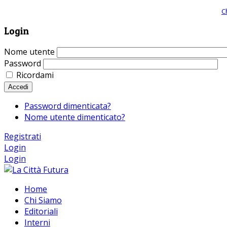
Giornale comunista online, libera informazione ed approfondimento |
C
Login
Nome utente
Password
Ricordami
Accedi
Password dimenticata?
Nome utente dimenticato?
Registrati
Login
Login
Home
Chi Siamo
Editoriali
Interni