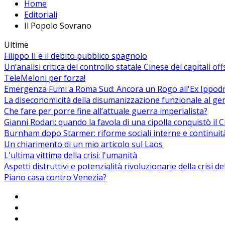
Home
Editoriali
Il Popolo Sovrano
Ultime
Filippo II e il debito pubblico spagnolo
Un’analisi critica del controllo statale Cinese dei capitali of
TeleMeloni per forza!
Emergenza Fumi a Roma Sud: Ancora un Rogo all'Ex Ippodrom
La diseconomicità della disumanizzazione funzionale al ge
Che fare per porre fine all’attuale guerra imperialista?
Gianni Rodari: quando la favola di una cipolla conquistò il 
Burnham dopo Starmer: riforme sociali interne e continuit
Un chiarimento di un mio articolo sul Laos
L'ultima vittima della crisi: l'umanità
Aspetti distruttivi e potenzialità rivoluzionarie della crisi d
Piano casa contro Venezia?