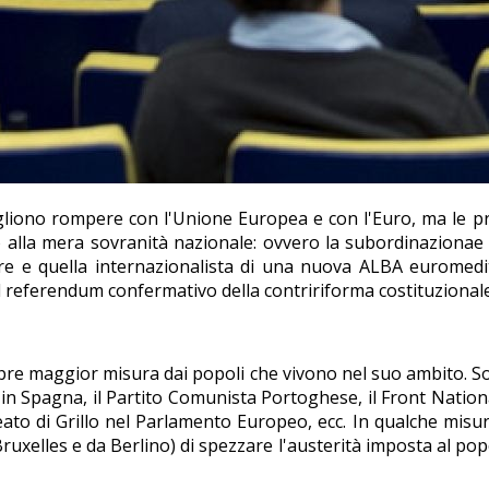
vogliono rompere con l'Unione Europea e con l'Euro, ma le
 alla mera sovranità nazionale: ovvero la subordinazionae d
olare e quella internazionalista di una nuova ALBA eurome
l referendum confermativo della contririforma costituzionale
e maggior misura dai popoli che vivono nel suo ambito. Solo
in Spagna, il Partito Comunista Portoghese, il Front Nationa
leato di Grillo nel Parlamento Europeo, ecc. In qualche misu
elles e da Berlino) di spezzare l'austerità imposta al popo