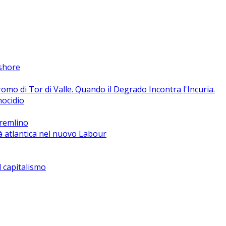
fshore
o di Tor di Valle. Quando il Degrado Incontra l'Incuria.
nocidio
Cremlino
à atlantica nel nuovo Labour
el capitalismo