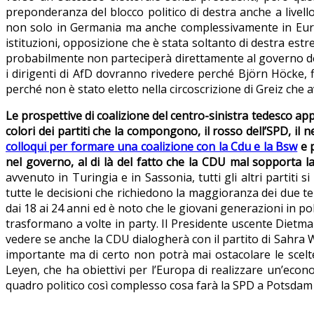
preponderanza del blocco politico di destra anche a livello 
non solo in Germania ma anche complessivamente in Europ
istituzioni, opposizione che è stata soltanto di destra est
probabilmente non parteciperà direttamente al governo 
i dirigenti di AfD dovranno rivedere perché Björn Höcke, f
perché non è stato eletto nella circoscrizione di Greiz che 
Le prospettive di coalizione del centro-sinistra tedesco ap
colori dei partiti che la compongono, il rosso dell’SPD, i
colloqui per formare una coalizione con la Cdu e la Bsw
e 
nel governo, al di là del fatto che la CDU mal sopporta la v
avvenuto in Turingia e in Sassonia, tutti gli altri partiti 
tutte le decisioni che richiedono la maggioranza dei due terz
dai 18 ai 24 anni ed è noto che le giovani generazioni in po
trasformano a volte in party. Il Presidente uscente Dietmar
vedere se anche la CDU dialogherà con il partito di Sahr
importante ma di certo non potrà mai ostacolare le scel
Leyen, che ha obiettivi per l’Europa di realizzare un’eco
quadro politico così complesso cosa farà la SPD a Potsdam