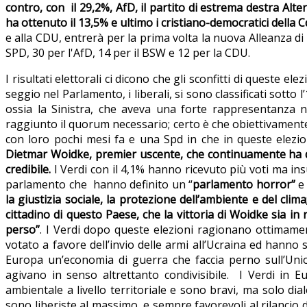
contro, con il 29,2%, AfD, il partito di estrema destra Alt
ha ottenuto il 13,5% e ultimo i cristiano-democratici della 
e alla CDU, entrerà per la prima volta la nuova Alleanza di
SPD, 30 per l'AfD, 14 per il BSW e 12 per la CDU.
I risultati elettorali ci dicono che gli sconfitti di queste 
seggio nel Parlamento, i liberali, si sono classificati sotto
ossia la Sinistra, che aveva una forte rappresentanza 
raggiunto il quorum necessario; certo è che obiettivament
con loro pochi mesi fa e una Spd in che in queste ele
Dietmar Woidke, premier uscente, che continuamente ha di
credibile.
I Verdi con il 4,1% hanno ricevuto più voti ma in
parlamento che hanno definito un “
parlamento horror”
la giustizia sociale, la protezione dell’ambiente e del c
cittadino di questo Paese, che la vittoria di Woidke sia in r
perso”
. I Verdi dopo queste elezioni ragionano ottimam
votato a favore dell’invio delle armi all’Ucraina ed hanno
Europa un’economia di guerra che faccia perno sull’Uni
agivano in senso altrettanto condivisibile. I Verdi in
ambientale a livello territoriale e sono bravi, ma solo dia
sono liberiste al massimo, e sempre favorevoli al rilancio 