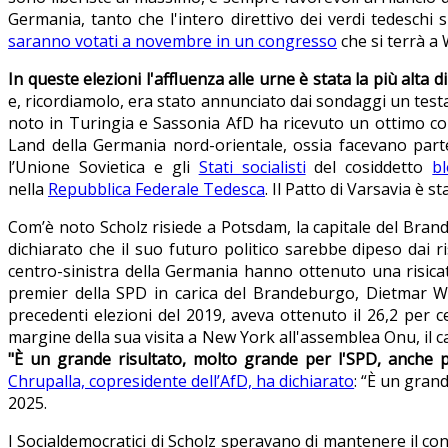
Germania, tanto che l'intero direttivo dei verdi tedesc
saranno votati a novembre in un congresso
che si terrà a
In queste elezioni l'affluenza alle urne è stata la più alta
e, ricordiamolo, era stato annunciato dai sondaggi un testa 
noto in Turingia e Sassonia AfD ha ricevuto un ottimo co
Land della Germania nord-orientale, ossia facevano par
l’Unione Sovietica e gli
Stati socialisti
del cosiddetto
bl
nella
Repubblica Federale Tedesca
. Il Patto di Varsavia è 
Com’è noto Scholz risiede a Potsdam, la capitale del Bran
dichiarato che il suo futuro politico sarebbe dipeso dai ri
centro-sinistra della Germania hanno ottenuto una risicata
premier della SPD in carica del Brandeburgo, Dietmar 
precedenti elezioni del 2019, aveva ottenuto il 26,2 per
margine della sua visita a New York all'assemblea Onu, il ca
"È un grande risultato, molto grande per l'SPD, anche p
Chrupalla, copresidente dell’AfD, ha dichiarato
: “È un grand
2025.
I Socialdemocratici di Scholz speravano di mantenere il co