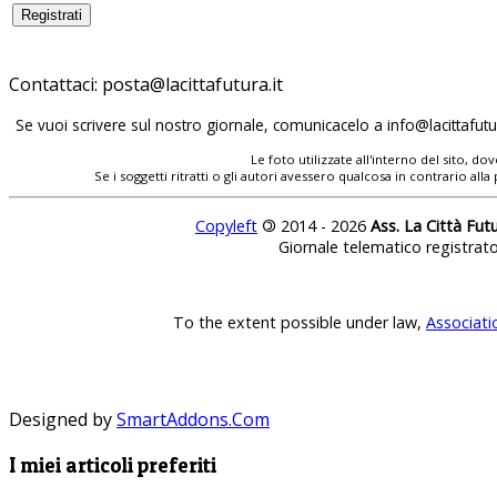
Contattaci:
posta@lacittafutura.it
Se vuoi scrivere sul nostro giornale, comunicacelo a
info@lacittafutur
Le foto utilizzate all'interno del sito, 
Se i soggetti ritratti o gli autori avessero qualcosa in contrario
Copyleft
©
2014 - 2026
Ass. La Città Fut
Giornale telematico registrat
To the extent possible under law,
Associati
Designed by
SmartAddons.Com
I miei articoli preferiti