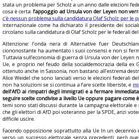
stata un problema per Scholz a un anno dalle elezioni fed
cosa è certa:
l’appoggio ad Ursula von der Leyen non verr
c'è nessun problema sulla candidatura Olaf Scholz per le p
internazionale come ha dichiarato il presidente dei soci
circolano sulla candidatura di Olaf Scholz per le federali del
Attenzione: l'onda nera di Alternative fuer Deutschl
ciononostante ha aumentato i suoi consensi e non si ferma
Tuttavia sull’economia di guerra di Ursula von der Leyen
Ue, e proprio nel feudo della socialdemocrazia della ex G
ottenuto anche in Sassonia, non bastano all'estrema destr
Alice Weidel che sono lanciati verso le elezioni federali 
non ha soluzioni se si continua a fare scelte liberiste, e
mi
dell'AfD ai rimpatri degli immigrati e a fermare immedi
seguire scelte condivise a livello Ue oppure pagare come 
temi sono stati discussi durante la campagna elettorale e
che gli elettori di AfD poi voteranno per la SPDE, anzi vote
difficile uscire.
Facendo opposizione soprattutto alla Ue In un decennio di 
verso un successo elettorale senza precedenti; però quel