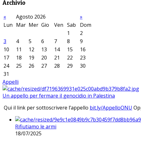
Archivio
«
Agosto 2026
»
Lun
Mar
Mer
Gio
Ven
Sab
Dom
1
2
3
4
5
6
7
8
9
10
11
12
13
14
15
16
17
18
19
20
21
22
23
24
25
26
27
28
29
30
31
Appelli
Un appello per fermare il genocidio in Palestina
Qui il link per sottoscrivere l’appello
bit.ly/AppelloONU
Opp
Rifiutiamo le armi
18/07/2025