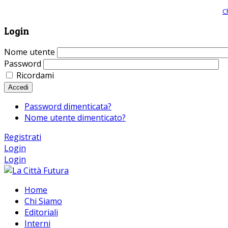
Giornale comunista online, libera informazione ed approfondimento |
C
Login
Nome utente
Password
Ricordami
Accedi
Password dimenticata?
Nome utente dimenticato?
Registrati
Login
Login
Home
Chi Siamo
Editoriali
Interni