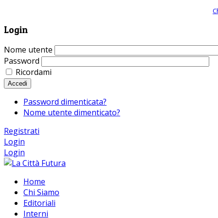
Giornale comunista online, libera informazione ed approfondimento |
C
Login
Nome utente
Password
Ricordami
Accedi
Password dimenticata?
Nome utente dimenticato?
Registrati
Login
Login
Home
Chi Siamo
Editoriali
Interni