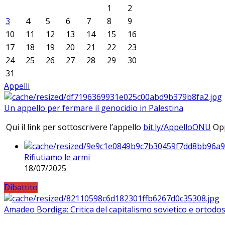
1
2
3
4
5
6
7
8
9
10
11
12
13
14
15
16
17
18
19
20
21
22
23
24
25
26
27
28
29
30
31
Appelli
Un appello per fermare il genocidio in Palestina
Qui il link per sottoscrivere l’appello
bit.ly/AppelloONU
Opp
Rifiutiamo le armi
18/07/2025
Dibattito
Amadeo Bordiga: Critica del capitalismo sovietico e ortodos