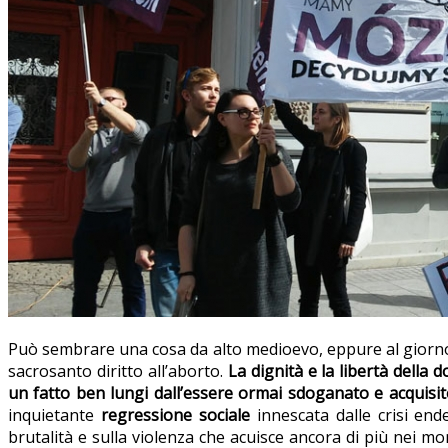
Può sembrare una cosa da alto medioevo, eppure al giorno 
sacrosanto diritto all’aborto.
La dignità e la libertà della
un fatto ben lungi dall’essere ormai sdoganato e acquisit
inquietante
regressione sociale
innescata dalle crisi en
brutalità e sulla violenza che acuisce ancora di più nei mo