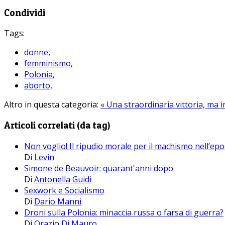
Condividi
Tags:
donne
,
femminismo
,
Polonia
,
aborto
,
Altro in questa categoria:
« Una straordinaria vittoria, ma i
Articoli correlati (da tag)
Non voglio! Il ripudio morale per il machismo nell’epoc
Di
Levin
Simone de Beauvoir: quarant'anni dopo
Di
Antonella Guidi
Sexwork e Socialismo
Di
Dario Manni
Droni sulla Polonia: minaccia russa o farsa di guerra?
Di
Orazio Di Mauro