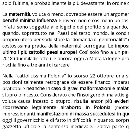
solo l’ultima, e probabilmente la più devastante, in ordine 
La
maternità
, voluta o meno, dovrebbe essere un argoment
benché minima influenza
. E invece non è così né in un ca
infatti sono soggette alle logiche del profitto sia quando,
quando, soprattutto nei Paesi del terzo mondo, le condizi
proprio utero per soddisfare la “domanda di genitorialità” 
costosissima pratica della maternità surrogata.
Le imposi
ultimo i più cattolici paesi europei
. Così solo fino a un pa
2018 (duemiladiciotto!) e ancora oggi a Malta la legge proib
rischia fino a tre anni di carcere.
Nella “cattolicissima Polonia” lo scorso 22 ottobre una 
posizioni talmente retrograde da essere financo imbara
praticabile
neanche in caso di gravi malformazioni e malat
stupro o incesto. Considerato che l’insorgere di malattie 
voluta causa incesto o stupro,
risulta
ancor più
evide
ricorrevano legalmente all’aborto in Polonia
(molt
impressionanti
manifestazioni di massa succedutesi in que
oggi il governicchio è di fatto in difficoltà in quanto, so
gazzetta ufficiale la sentenza medievale. D’altra parte