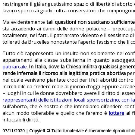
restringere il già angustissimo spazio di libertà di aborto
lavoro sporco ai giudici ultra conservatori che compongono 
Ma evidentemente
tali questioni non suscitano sufficiente
sta accadendo ai danni delle donne polacche – preoccupa
totalmente, nei fatti, il patriarcato violento e il sessism
tollerati da Bruxelles nonostante l’aperto fascismo che li c
Tutto ciò rappresenta un insulto non solamente nei confr
appartenenti alla classe subalterna in quanto assoggett
patriarcale
.
In Italia, dove la Chiesa infiltra qualsiasi gene
rende infernale il ricorso alla legittima pratica abortiva
per
nel quale venivano piantate croci per i feti abortiti cont
incredibile da credere reale al giorno d’oggi. Eppure accade,
– luoghi in cui le donne dovrebbero avere il diritto di ess
rappresentanti delle istituzioni locali sponsorizzino, con l
sull’aborto, che è nostra e che intendiamo difendere cont
alcun modo tollerabile e quello che faremo è
lottare
al 
intoccabili diritti.
07/11/2020 | Copyleft
©
Tutto il materiale è liberamente riproducibil