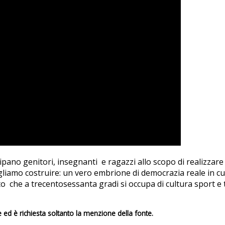
ecipano genitori, insegnanti e ragazzi allo scopo di realizz
gliamo costruire: un vero embrione di democrazia reale in cui
 che a trecentosessanta gradi si occupa di cultura sport e ta
e ed è richiesta soltanto la menzione della fonte.