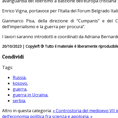
avanguardia del liberismo a bastione dell’europa cristiana”
Enrico Vigna, portavoce per l’Italia del Forum Belgrado Ital
Gianmarco Pisa, della direzione di “Cumpanis” e del C
dell’imperialismo e la guerra per procura”.
I lavori saranno introdotti e coordinati da Adriana Bernardes
20/10/2023 | Copyleft
©
Tutto il materiale è liberamente riproducibil
Condividi
Tags:
Russia
,
kosovo
,
guerra
,
guerra in Ucraina
,
serbia
,
Altro in questa categoria:
« Controstoria del medioevo VII in
dell’economia politica fra scienza e apologia. »