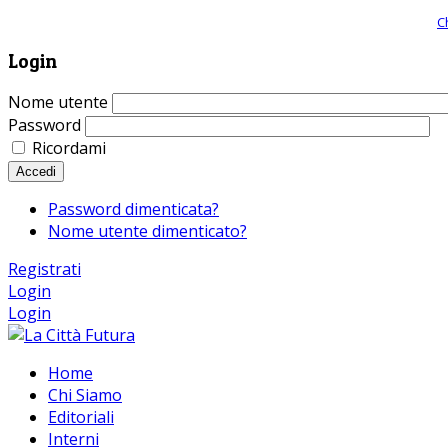
Giornale comunista online, libera informazione ed approfondimento |
C
Login
Nome utente
Password
Ricordami
Accedi
Password dimenticata?
Nome utente dimenticato?
Registrati
Login
Login
Home
Chi Siamo
Editoriali
Interni