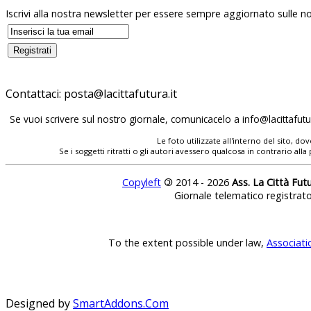
Iscrivi alla nostra newsletter per essere sempre aggiornato sulle no
Contattaci:
posta@lacittafutura.it
Se vuoi scrivere sul nostro giornale, comunicacelo a
info@lacittafutur
Le foto utilizzate all'interno del sito, 
Se i soggetti ritratti o gli autori avessero qualcosa in contrario
Copyleft
©
2014 - 2026
Ass. La Città Fut
Giornale telematico registrat
To the extent possible under law,
Associati
Designed by
SmartAddons.Com