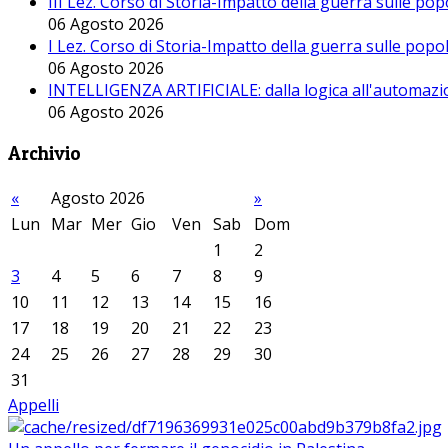
III Lez. Corso di Storia-Impatto della guerra sulle po
06 Agosto 2026
I Lez. Corso di Storia-Impatto della guerra sulle pop
06 Agosto 2026
INTELLIGENZA ARTIFICIALE: dalla logica all'automazio
06 Agosto 2026
Archivio
«
Agosto 2026
»
Lun
Mar
Mer
Gio
Ven
Sab
Dom
1
2
3
4
5
6
7
8
9
10
11
12
13
14
15
16
17
18
19
20
21
22
23
24
25
26
27
28
29
30
31
Appelli