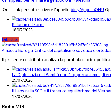
Un appello per fermare il genocidio in Palestina
Qui il link per sottoscrivere l’appello
bit.ly/AppelloONU
Opp
Rifiutiamo le armi
18/07/2025
Dibattito
Amadeo Bordiga: Critica del capitalismo sovietico e ortodos
Il presente contributo analizza la parabola teorico-politica
La Diplomazia del Bambù non è opportunismo: gli erro
29/07/2026
Il Laos nella SCO e il frenetico equilibrismo del Vietna
17/07/2026
Radio MIR