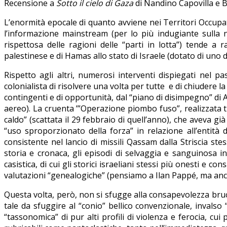
Recensione a
Sotto il cielo di Gaza
di Nandino Capovilla e 
L’enormità epocale di quanto avviene nei Territori Occupati
l’informazione mainstream (per lo più indugiante sulla
rispettosa delle ragioni delle “parti in lotta”) tende
palestinese e di Hamas allo stato di Israele (dotato di uno d
Rispetto agli altri, numerosi interventi dispiegati nel pas
colonialista di risolvere una volta per tutte e di chiudere l
contingenti e di opportunità, dal “piano di disimpegno” di Ar
aereo). La cruenta ’”Operazione piombo fuso”, realizzata t
caldo” (scattata il 29 febbraio di quell’anno), che aveva g
“uso sproporzionato della forza” in relazione all’entità de
consistente nel lancio di missili Qassam dalla Striscia st
storia e cronaca, gli episodi di selvaggia e sanguinosa
casistica, di cui gli storici israeliani stessi più onesti 
valutazioni “genealogiche” (pensiamo a Ilan Pappé, ma anche
Questa volta, però, non si sfugge alla consapevolezza bruc
tale da sfuggire al “conio” bellico convenzionale, invalso
“tassonomica” di pur alti profili di violenza e ferocia, cui