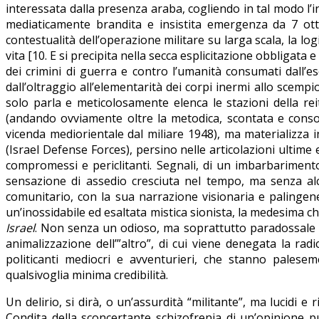
interessata dalla presenza araba, cogliendo in tal modo l’
mediaticamente brandita e insistita emergenza da 7 otto
contestualità dell’operazione militare su larga scala, la lo
vita [10. E si precipita nella secca esplicitazione obbligata
dei crimini di guerra e contro l’umanità consumati dall’ese
dall’oltraggio all’elementarità dei corpi inermi allo scempi
solo parla e meticolosamente elenca le stazioni della re
(andando ovviamente oltre la metodica, scontata e consol
vicenda mediorientale dal miliare 1948), ma materializza i
(Israel Defense Forces), persino nelle articolazioni ultime e
compromessi e periclitanti. Segnali, di un imbarbarimento
sensazione di assedio cresciuta nel tempo, ma senza alcu
comunitario, con la sua narrazione visionaria e palingenet
un’inossidabile ed esaltata mistica sionista, la medesima c
Israel
. Non senza un odioso, ma soprattutto paradossale a
animalizzazione dell’”altro”, di cui viene denegata la ra
politicanti mediocri e avventurieri, che stanno pale
qualsivoglia minima credibilità.
Un delirio, si dirà, o un’assurdità “militante”, ma lucidi e 
Condita della sconcertante schizofrenia di un’opinione p