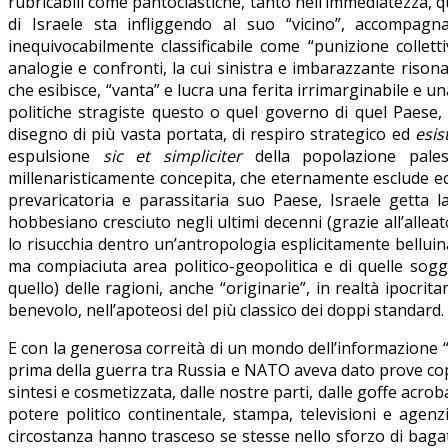
rubricabili come pantoclastiche, tanto nell’immediatezza, q
di Israele sta infliggendo al suo “vicino”, accompagn
inequivocabilmente classificabile come “punizione collet
analogie e confronti, la cui sinistra e imbarazzante risona
che esibisce, “vanta” e lucra una ferita irrimarginabile e 
politiche stragiste questo o quel governo di quel Paese, 
disegno di più vasta portata, di respiro strategico ed
esis
espulsione
sic et simpliciter
della popolazione pales
millenaristicamente concepita, che eternamente esclude ec
prevaricatoria e parassitaria suo Paese, Israele getta l
hobbesiano cresciuto negli ultimi decenni (grazie all’allea
lo risucchia dentro un’antropologia esplicitamente belluina
ma compiaciuta area politico-geopolitica e di quelle sog
quello) delle ragioni, anche “originarie”, in realtà ipocri
benevolo, nell’apoteosi del più classico dei doppi standard.
E con la generosa correità di un mondo dell’informazione “li
prima della guerra tra Russia e NATO aveva dato prove cop
sintesi e cosmetizzata, dalle nostre parti, dalle goffe acro
potere politico continentale, stampa, televisioni e agen
circostanza hanno trasceso se stesse nello sforzo di bagatte