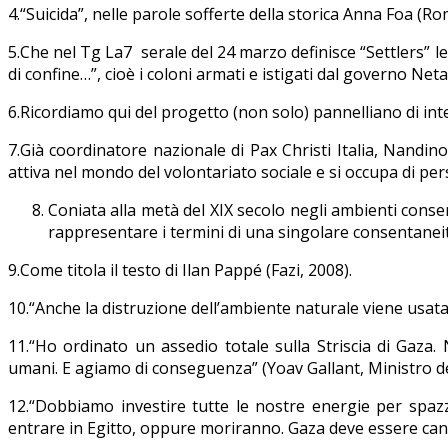
4.“Suicida”, nelle parole sofferte della storica Anna Foa (Ro
5.Che nel Tg La7 serale del 24 marzo definisce “Settlers” 
di confine…”, cioè i coloni armati e istigati dal governo Net
6.Ricordiamo qui del progetto (non solo) pannelliano di in
7.Già coordinatore nazionale di Pax Christi Italia, Nandi
attiva nel mondo del volontariato sociale e si occupa di per
Coniata alla metà del XIX secolo negli ambienti conser
rappresentare i termini di una singolare consentaneità
9.Come titola il testo di Ilan Pappé (Fazi, 2008).
10.“Anche la distruzione dell’ambiente naturale viene usat
11.“Ho ordinato un assedio totale sulla Striscia di Gaza.
umani. E agiamo di conseguenza” (Yoav Gallant, Ministro dell
12.“Dobbiamo investire tutte le nostre energie per spazz
entrare in Egitto, oppure moriranno. Gaza deve essere cance