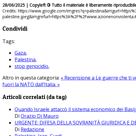
28/06/2025 | Copyleft
©
Tutto il materiale è liberamente riproducibil
Credits: https://www.google.com/imgres?q=palestina&imgurl=ht
palestine.jpeg&imgrefurl=https%3A%2F%2Fwww.azionenonviolenta.it%
Condividi
Tags:
Gaza
,
Palestina
,
stop genocidio
,
Altro in questa categoria:
« Recensione a Le guerre che ti 
fuori la NATO dall’Italia. »
Articoli correlati (da tag)
Quando Israele attaccò il sistema economico dei Basij
Di
Orazio Di Mauro
URGENTE: DIFESA DELLA SOVRANITÀ GIURIDICA E D
Di
Redazione