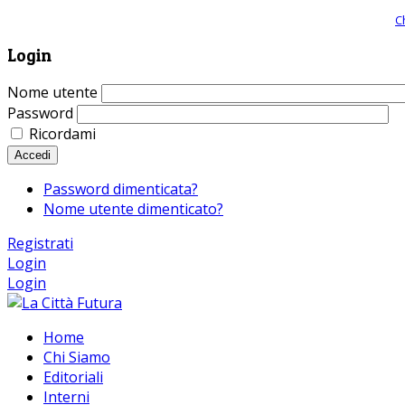
Giornale comunista online, libera informazione ed approfondimento |
C
Login
Nome utente
Password
Ricordami
Accedi
Password dimenticata?
Nome utente dimenticato?
Registrati
Login
Login
Home
Chi Siamo
Editoriali
Interni