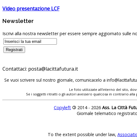
Video presentazione LCF
Newsletter
Iscrivi alla nostra newsletter per essere sempre aggiornato sulle no
Contattaci:
posta@lacittafutura.it
Se vuoi scrivere sul nostro giornale, comunicacelo a
info@lacittafutur
Le foto utilizzate all'interno del sito, 
Se i soggetti ritratti o gli autori avessero qualcosa in contrario
Copyleft
©
2014 - 2026
Ass. La Città Fut
Giornale telematico registrat
To the extent possible under law,
Associati