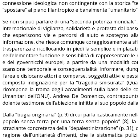
connessione ideologica non contingente con la storica “te
“spostare” al piano filantropico e banalmente “umanitario” 
Se non si può parlare di una “seconda potenza mondiale”, 
internazionale di vigilanza, solidarietà e protesta dal basso
che esperiscono vie e percorsi di aiuto e sostegno all
informazione, che riesce comunque coraggiosamente a sfida
trasparenza e ricollocando in piedi la semplice e implacabil
nell’elementare funzione e sensibilità di rappresentare le r
e dei governicchi europei, a partire da una modalità cor
scansione temporale e consequenzialità. Informare, dun
l’area e dislocano attori e comparse, soggetti attivi e pass
composta indignazione per la “tragedia smisurata” (Quar
ricompone la trama degli accadimenti sulla base delle con
Umanitari dell’ONU), Andrea De Domenico, contrappuntat
dolente testimone dell’abiezione inflitta al suo popolo dall
Dalla “bugia originaria” (p. 9) di cui parla icasticamente ne
popolo senza terra per una terra senza popolo” [8], la
straziante concretezza della “depalestinizzazione” (p. 31)
ragione dell’unitarietà d’intenti, che la sistematica pulizi