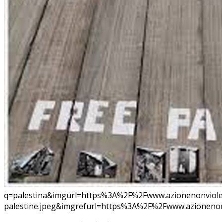
q=palestina&imgurl=https%3A%2F%2Fwww.azionenonviol
palestine.jpeg&imgrefurl=https%3A%2F%2Fwww.azionenonvi