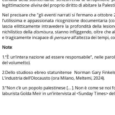
legittimazione
divina
del proprio diritto di abitare la Pale
Nel precisare che “gli eventi narrati si fermano a ottobre 
l’utilissima e appassionata ricognizione documentaria (c
lascia ellitticamente intravedere la profondità della lesion
nichilistico della
dismisura
, stanno infliggendo, oltre che 
e tragicamente incapace di
pensare
all’altezza dei tempi, c
Note
:
1.“È un’intera nazione ad essere responsabile”, nelle parol
del volumetto).
2.Dello studioso ebreo statunitense Norman Gary Finkelste
L’industria dell’Olocausto (ora Milano, Meltemi, 2024).
3.“Non c’è un popolo palestinese [… ]. Non è come se noi fo
laburista Golda Meir in un’intervista al <Sunday Times> de