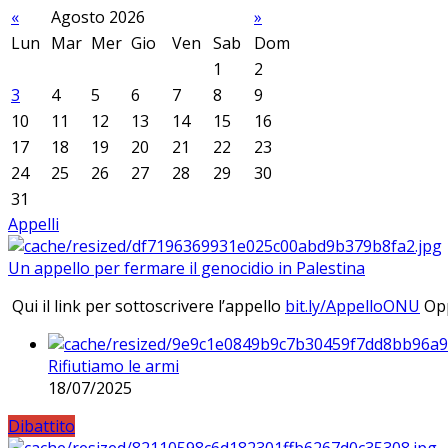
«
Agosto 2026
»
Lun
Mar
Mer
Gio
Ven
Sab
Dom
1
2
3
4
5
6
7
8
9
10
11
12
13
14
15
16
17
18
19
20
21
22
23
24
25
26
27
28
29
30
31
Appelli
Un appello per fermare il genocidio in Palestina
Qui il link per sottoscrivere l’appello
bit.ly/AppelloONU
Opp
Rifiutiamo le armi
18/07/2025
Dibattito