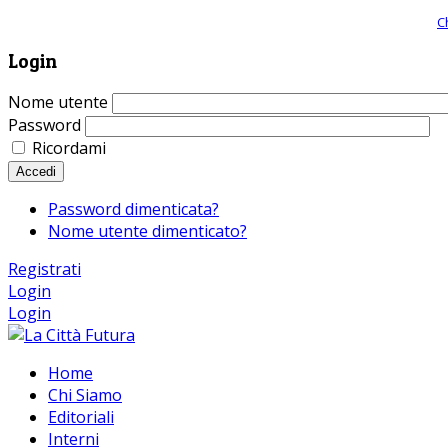
Giornale comunista online, libera informazione ed approfondimento |
C
Login
Nome utente
Password
Ricordami
Accedi
Password dimenticata?
Nome utente dimenticato?
Registrati
Login
Login
Home
Chi Siamo
Editoriali
Interni