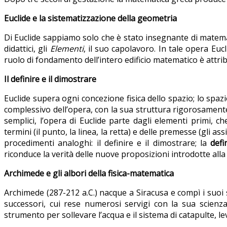
Euclide e la sistematizzazione della geometria
Di Euclide sappiamo solo che è stato insegnante di matemati
didattici, gli
Elementi
, il suo capolavoro. In tale opera Euc
ruolo di fondamento dell’intero edificio matematico è attrib
Il definire e il dimostrare
Euclide supera ogni concezione fisica dello spazio; lo spazi
complessivo dell’opera, con la sua struttura rigorosamente 
semplici, l’opera di Euclide parte dagli elementi primi, ch
termini (il punto, la linea, la retta) e delle premesse (gli 
procedimenti analoghi: il definire e il dimostrare; la
defi
riconduce la verità delle nuove proposizioni introdotte alla
Archimede e gli albori della fisica-matematica
Archimede (287-212 a.C.) nacque a Siracusa e compì i suoi 
successori, cui rese numerosi servigi con la sua scienza
strumento per sollevare l’acqua e il sistema di catapulte, l