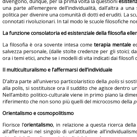
divengono, dunque, per la prima volta la questioni
esistenz
una parte all’emergere dell’individualità, dall’altra a una
politica per divenire una comunità di dotti ed eruditi. La s
connotati rivoluzionari. In tal modo le scuole filosofiche no
La funzione consolatoria ed esistenziale della filosofia ellen
La filosofia è ora sovente intesa come
terapia mentale
ed
salvezza personale, (dalle stolte credenze per gli stoici; da
ora i temi etici, anche se i modelli di vita indicati dai filo
Il multiculturalismo e l’affermarsi dell’individuale
D’altra parte all’universo particolaristico della
polis
si sosti
alla polis, si sostituisce ora il suddito che agisce dentro
Nell’ambito politico-culturale viene in primo piano la dimen
riferimento che non sono più quelli del microcosmo della
p
Orientalismo e cosmopolitismo
Fiorisce l’
orientalismo
, in relazione a questa ricerca della 
all’affermarsi nel singolo di un’attitudine all’individualism