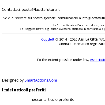
Contattaci:
posta@lacittafutura.it
Se vuoi scrivere sul nostro giornale, comunicacelo a
info@lacittafutur
Le foto utilizzate all'interno del sito, 
Se i soggetti ritratti o gli autori avessero qualcosa in contrario
Copyleft
©
2014 - 2026
Ass. La Città Fut
Giornale telematico registrat
To the extent possible under law,
Associati
Designed by
SmartAddons.Com
I miei articoli preferiti
nessun articolo preferito