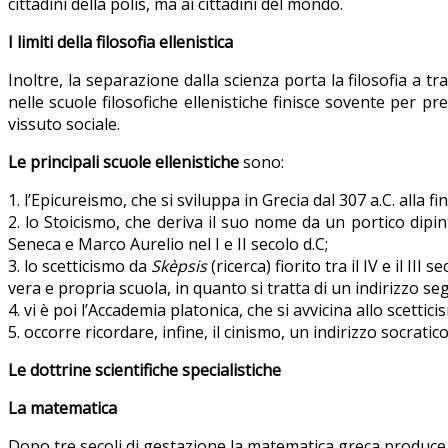
cittadini della polis, ma ai cittadini del mondo.
I limiti della filosofia ellenistica
Inoltre, la separazione dalla scienza porta la filosofia a t
nelle scuole filosofiche ellenistiche finisce sovente per pr
vissuto sociale.
Le principali scuole ellenistiche
sono:
1. l’Epicureismo, che si sviluppa in Grecia dal 307 a.C. alla 
2. lo Stoicismo, che deriva il suo nome da un portico dipin
Seneca e Marco Aurelio nel I e II secolo d.C;
3. lo scetticismo da
Skèpsis
(ricerca) fiorito tra il IV e il II
vera e propria scuola, in quanto si tratta di un indirizzo seg
4. vi è poi l’Accademia platonica, che si avvicina allo scettici
5. occorre ricordare, infine, il cinismo, un indirizzo socratico
Le dottrine scientifiche specialistiche
La matematica
Dopo tre secoli di gestazione la matematica greca produce ne