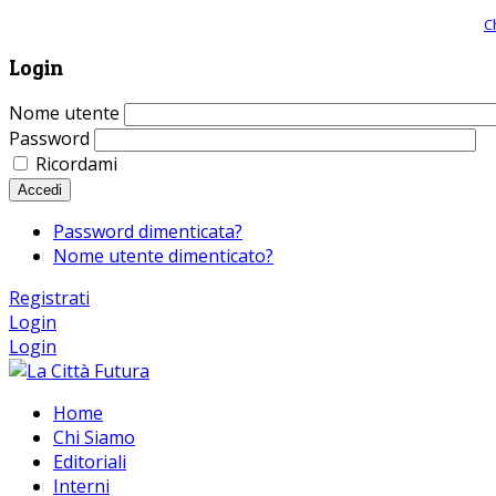
Giornale comunista online, libera informazione ed approfondimento |
C
Login
Nome utente
Password
Ricordami
Accedi
Password dimenticata?
Nome utente dimenticato?
Registrati
Login
Login
Home
Chi Siamo
Editoriali
Interni