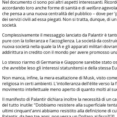
Nel documento ci sono poi altri aspetti interessanti. Ricord
accordando loro anche forme di sanità e di
welfare
agevolat
che pensa a una nuova centralità del pubblico – dove per ‘
dei servizi civili ad essa piegati. Non si tratta, dunque, di
società.
Complessivamente il messaggio lanciato da Palantir è tanto
pure con la tolleranza e l'accoglienza. La società da costru
nuova società nella quale la IA e gli apparati militari dovr
addirittura in credito con il mondo per avere promosso una
Lo stesso riarmo di Germania e Giappone sarebbe stato os
che avrebbe leso gli interessi statunitensi e della stessa E
Non manca, infine, la mera esaltazione di Musk, visto come 
religiosa in certi ambienti. L'intolleranza dell'élite verso l
movimento intellettuale meno aperto di quanto molti al su
Il manifesto di Palantir dichiara inoltre la necessità di un 
del tutto inutile: “Dobbiamo resistere alla superficiale ten
ultimi cinquant'anni abbiamo resistito alla definizione di cu
Palantir, da ben tre anni, non versa un Dollaro al fisco?[3]