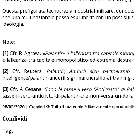
Questa prefigurata tecnocrazia industrial-militare, dunque,
che una multinazionale possa esprimerla con un post sui s
ideologia.
Note:
[1]
Cfr. R.
Agrawi
,
«Palantir» e l’alleanza tra capitale mon
e-lalleanza-tra-capitale-monopolistico-ed-estrema-destra
[2]
Cfr.
Reuters
,
Palantir, Anduril sign partnership
intelligence/palantir-anduril-sign-partnership-ai-training
[3]
Cfr. A.
Cesana
,
Sono le tasse il vero “Anticristo” di Pa
tasse-il-vero-anticristo-di-palantir-che-non-versa-un-
08/05/2026 | Copyleft
©
Tutto il materiale è liberamente riproducibil
Condividi
Tags: