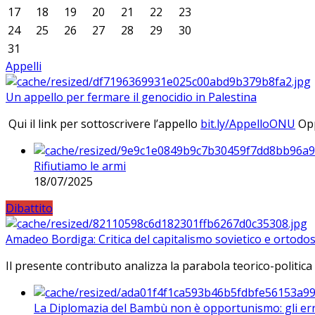
17
18
19
20
21
22
23
24
25
26
27
28
29
30
31
Appelli
Un appello per fermare il genocidio in Palestina
Qui il link per sottoscrivere l’appello
bit.ly/AppelloONU
Opp
Rifiutiamo le armi
18/07/2025
Dibattito
Amadeo Bordiga: Critica del capitalismo sovietico e ortodos
Il presente contributo analizza la parabola teorico-politica
La Diplomazia del Bambù non è opportunismo: gli erro