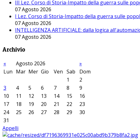
III Lez. Corso di Storia-Impatto della guerra sulle po
07 Agosto 2026
I Lez. Corso di Storia-Impatto della guerra sulle pop
07 Agosto 2026
INTELLIGENZA ARTIFICIALE: dalla logica all'automazio
07 Agosto 2026
Archivio
«
Agosto 2026
»
Lun
Mar
Mer
Gio
Ven
Sab
Dom
1
2
3
4
5
6
7
8
9
10
11
12
13
14
15
16
17
18
19
20
21
22
23
24
25
26
27
28
29
30
31
Appelli