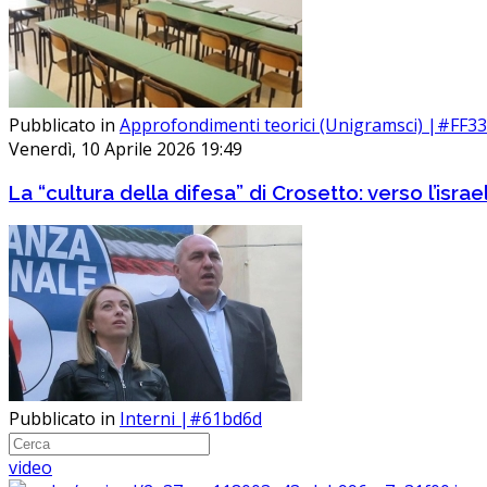
Pubblicato in
Approfondimenti teorici (Unigramsci) |#FF3
Venerdì, 10 Aprile 2026 19:49
La “cultura della difesa” di Crosetto: verso l’israel
Pubblicato in
Interni |#61bd6d
video