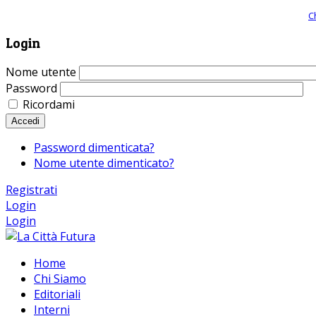
Giornale comunista online, libera informazione ed approfondimento |
C
Login
Nome utente
Password
Ricordami
Accedi
Password dimenticata?
Nome utente dimenticato?
Registrati
Login
Login
Home
Chi Siamo
Editoriali
Interni