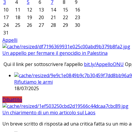
3
4
5
6
7
8
9
10
11
12
13
14
15
16
17
18
19
20
21
22
23
24
25
26
27
28
29
30
31
Appelli
Un appello per fermare il genocidio in Palestina
Qui il link per sottoscrivere l’appello
bit.ly/AppelloONU
Opp
Rifiutiamo le armi
18/07/2025
Dibattito
Un chiarimento di un mio articolo sul Laos
Un breve scritto di risposta ad una critica fatta su un mio a