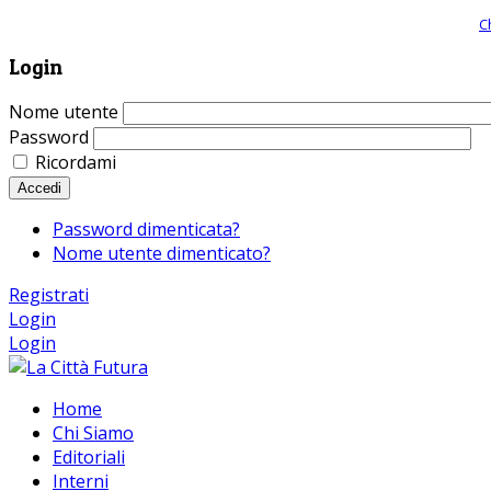
Giornale comunista online, libera informazione ed approfondimento |
C
Login
Nome utente
Password
Ricordami
Accedi
Password dimenticata?
Nome utente dimenticato?
Registrati
Login
Login
Home
Chi Siamo
Editoriali
Interni