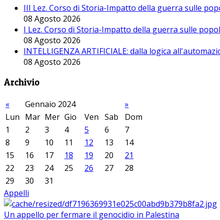
III Lez. Corso di Storia-Impatto della guerra sulle po
08 Agosto 2026
I Lez. Corso di Storia-Impatto della guerra sulle pop
08 Agosto 2026
INTELLIGENZA ARTIFICIALE: dalla logica all'automazio
08 Agosto 2026
Archivio
«
Gennaio 2024
»
Lun
Mar
Mer
Gio
Ven
Sab
Dom
1
2
3
4
5
6
7
8
9
10
11
12
13
14
15
16
17
18
19
20
21
22
23
24
25
26
27
28
29
30
31
Appelli
Un appello per fermare il genocidio in Palestina