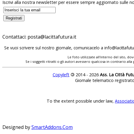
Iscrivi alla nostra newsletter per essere sempre aggiornato sulle no
Contattaci:
Se vuoi scrivere sul nostro giornale, comunicacelo a
Le foto utilizzate all'interno del sito, 
Se i soggetti ritratti o gli autori avessero qualcosa in contrario
Copyleft
©
2014 - 2026
Ass. La Città Fut
Giornale telematico registrat
To the extent possible under law,
Associati
Designed by
SmartAddons.Com