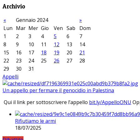
Archivio
«
Gennaio 2024
»
Lun
Mar
Mer
Gio
Ven
Sab
Dom
1
2
3
4
5
6
7
8
9
10
11
12
13
14
15
16
17
18
19
20
21
22
23
24
25
26
27
28
29
30
31
Appelli
Un appello per fermare il genocidio in Palestina
Qui il link per sottoscrivere l’appello
bit.ly/AppelloONU
Opp
Rifiutiamo le armi
18/07/2025
Dibattito