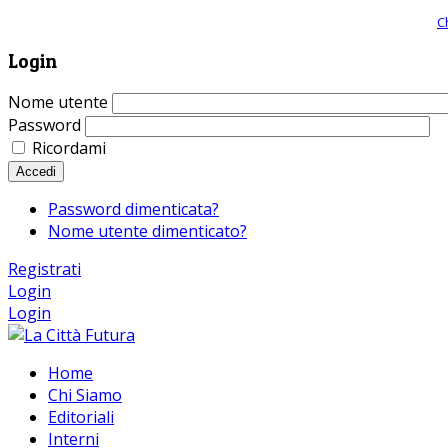
Giornale comunista online, libera informazione ed approfondimento |
C
Login
Nome utente
Password
Ricordami
Accedi
Password dimenticata?
Nome utente dimenticato?
Registrati
Login
Login
Home
Chi Siamo
Editoriali
Interni