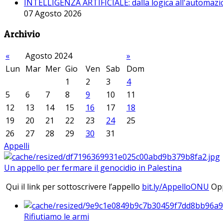
INTELLIGENZA ARTIFICIALE: dalla logica all'automazio
07 Agosto 2026
Archivio
«
Agosto 2024
»
Lun
Mar
Mer
Gio
Ven
Sab
Dom
1
2
3
4
5
6
7
8
9
10
11
12
13
14
15
16
17
18
19
20
21
22
23
24
25
26
27
28
29
30
31
Appelli
Un appello per fermare il genocidio in Palestina
Qui il link per sottoscrivere l’appello
bit.ly/AppelloONU
Opp
Rifiutiamo le armi