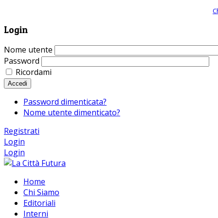
Giornale comunista online, libera informazione ed approfondimento |
C
Login
Nome utente
Password
Ricordami
Accedi
Password dimenticata?
Nome utente dimenticato?
Registrati
Login
Login
Home
Chi Siamo
Editoriali
Interni