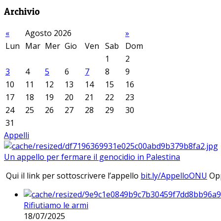
Archivio
«
Agosto 2026
»
Lun
Mar
Mer
Gio
Ven
Sab
Dom
1
2
3
4
5
6
7
8
9
10
11
12
13
14
15
16
17
18
19
20
21
22
23
24
25
26
27
28
29
30
31
Appelli
Un appello per fermare il genocidio in Palestina
Qui il link per sottoscrivere l’appello
bit.ly/AppelloONU
Opp
Rifiutiamo le armi
18/07/2025