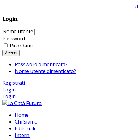
Giornale comunista online, libera informazione ed approfondimento |
C
Login
Nome utente
Password
Ricordami
Accedi
Password dimenticata?
Nome utente dimenticato?
Registrati
Login
Login
Home
Chi Siamo
Editoriali
Interni