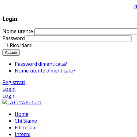
Giornale comunista online, libera informazione ed approfondimento |
C
Login
Nome utente
Password
Ricordami
Accedi
Password dimenticata?
Nome utente dimenticato?
Registrati
Login
Login
Home
Chi Siamo
Editoriali
Interni