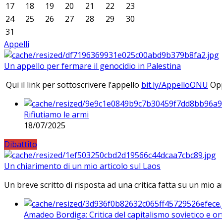
17
18
19
20
21
22
23
24
25
26
27
28
29
30
31
Appelli
Un appello per fermare il genocidio in Palestina
Qui il link per sottoscrivere l’appello
bit.ly/AppelloONU
Opp
Rifiutiamo le armi
18/07/2025
Dibattito
Un chiarimento di un mio articolo sul Laos
Un breve scritto di risposta ad una critica fatta su un mio a
Amadeo Bordiga: Critica del capitalismo sovietico e or