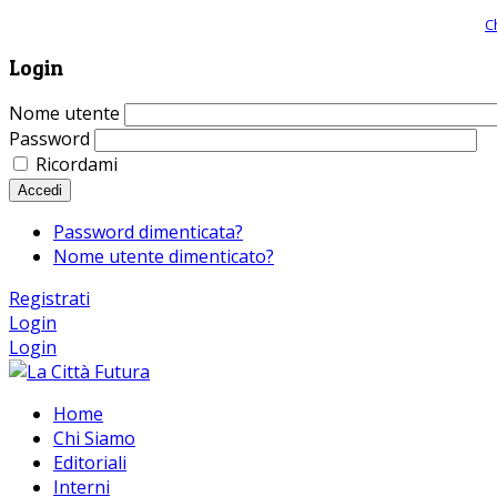
Giornale comunista online, libera informazione ed approfondimento |
C
Login
Nome utente
Password
Ricordami
Accedi
Password dimenticata?
Nome utente dimenticato?
Registrati
Login
Login
Home
Chi Siamo
Editoriali
Interni