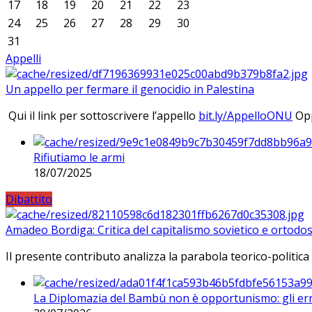
17
18
19
20
21
22
23
24
25
26
27
28
29
30
31
Appelli
Un appello per fermare il genocidio in Palestina
Qui il link per sottoscrivere l’appello
bit.ly/AppelloONU
Opp
Rifiutiamo le armi
18/07/2025
Dibattito
Amadeo Bordiga: Critica del capitalismo sovietico e ortodos
Il presente contributo analizza la parabola teorico-politica
La Diplomazia del Bambù non è opportunismo: gli erro