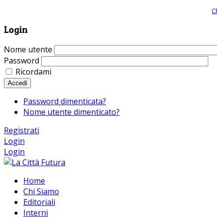
Giornale comunista online, libera informazione ed approfondimento |
C
Login
Nome utente
Password
Ricordami
Accedi
Password dimenticata?
Nome utente dimenticato?
Registrati
Login
Login
Home
Chi Siamo
Editoriali
Interni