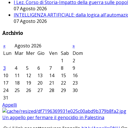
I Lez. Corso di Storia-Impatto della guerra sulle pop
07 Agosto 2026
INTELLIGENZA ARTIFICIALE: dalla logica all'automazio
07 Agosto 2026
Archivio
«
Agosto 2026
»
Lun
Mar
Mer
Gio
Ven
Sab
Dom
1
2
3
4
5
6
7
8
9
10
11
12
13
14
15
16
17
18
19
20
21
22
23
24
25
26
27
28
29
30
31
Appelli
Un appello per fermare il genocidio in Palestina