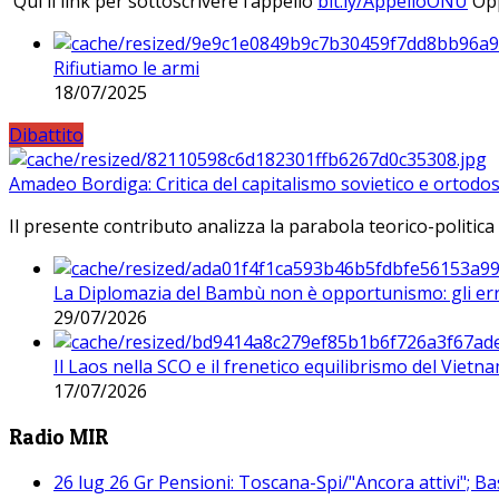
Qui il link per sottoscrivere l’appello
bit.ly/AppelloONU
Opp
Rifiutiamo le armi
18/07/2025
Dibattito
Amadeo Bordiga: Critica del capitalismo sovietico e ortodos
Il presente contributo analizza la parabola teorico-politica
La Diplomazia del Bambù non è opportunismo: gli erro
29/07/2026
Il Laos nella SCO e il frenetico equilibrismo del Vietna
17/07/2026
Radio MIR
26 lug 26 Gr Pensioni: Toscana-Spi/"Ancora attivi"; Ba