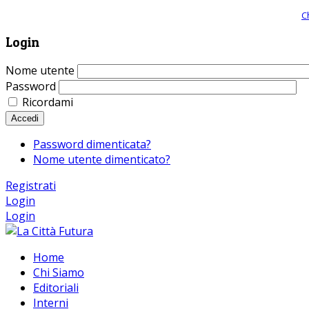
Giornale comunista online, libera informazione ed approfondimento |
C
Login
Nome utente
Password
Ricordami
Accedi
Password dimenticata?
Nome utente dimenticato?
Registrati
Login
Login
Home
Chi Siamo
Editoriali
Interni