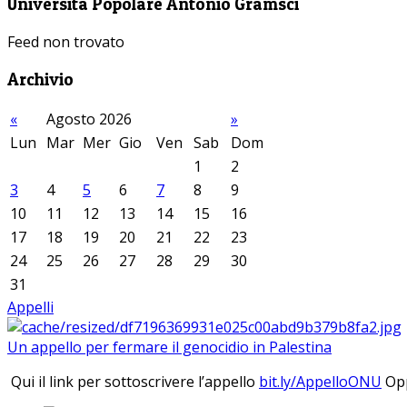
Università Popolare Antonio Gramsci
Feed non trovato
Archivio
«
Agosto 2026
»
Lun
Mar
Mer
Gio
Ven
Sab
Dom
1
2
3
4
5
6
7
8
9
10
11
12
13
14
15
16
17
18
19
20
21
22
23
24
25
26
27
28
29
30
31
Appelli
Un appello per fermare il genocidio in Palestina
Qui il link per sottoscrivere l’appello
bit.ly/AppelloONU
Opp