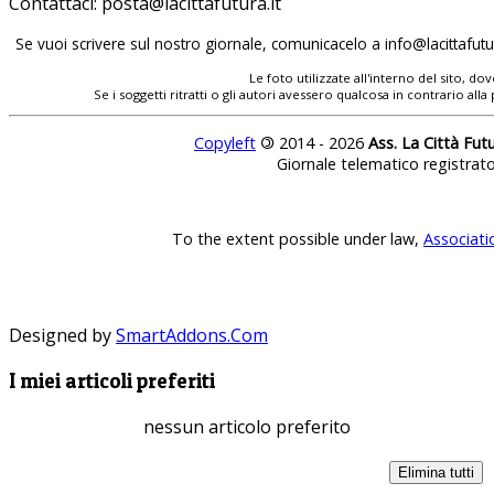
Contattaci:
Se vuoi scrivere sul nostro giornale, comunicacelo a
Le foto utilizzate all'interno del sito, 
Se i soggetti ritratti o gli autori avessero qualcosa in contrario
Copyleft
©
2014 - 2026
Ass. La Città Fut
Giornale telematico registrat
To the extent possible under law,
Associati
Designed by
SmartAddons.Com
I miei articoli preferiti
nessun articolo preferito