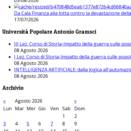
03/08/2026
Da Cala Finanza alla lotta contro la devastazione del
17/07/2026
Università Popolare Antonio Gramsci
III Lez. Corso di Storia-Impatto della guerra sulle po
08 Agosto 2026
I Lez. Corso di Storia-Impatto della guerra sulle pop
08 Agosto 2026
INTELLIGENZA ARTIFICIALE: dalla logica all'automazio
08 Agosto 2026
Archivio
«
Agosto 2026
»
Lun
Mar
Mer
Gio
Ven
Sab
Dom
1
2
3
4
5
6
7
8
9