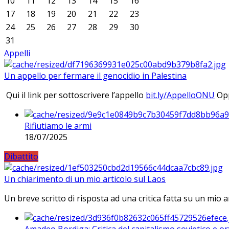
10
11
12
13
14
15
16
17
18
19
20
21
22
23
24
25
26
27
28
29
30
31
Appelli
Un appello per fermare il genocidio in Palestina
Qui il link per sottoscrivere l’appello
bit.ly/AppelloONU
Opp
Rifiutiamo le armi
18/07/2025
Dibattito
Un chiarimento di un mio articolo sul Laos
Un breve scritto di risposta ad una critica fatta su un mio a