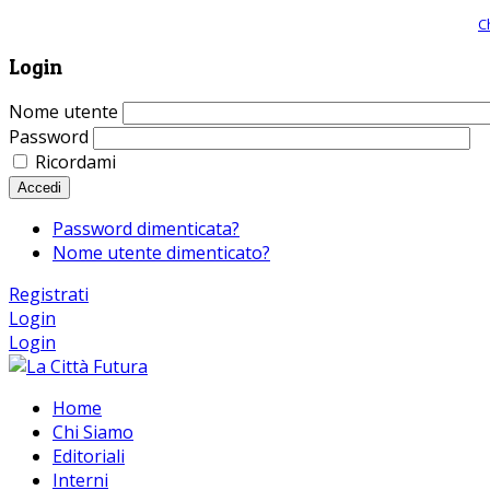
Giornale comunista online, libera informazione ed approfondimento |
C
Login
Nome utente
Password
Ricordami
Accedi
Password dimenticata?
Nome utente dimenticato?
Registrati
Login
Login
Home
Chi Siamo
Editoriali
Interni