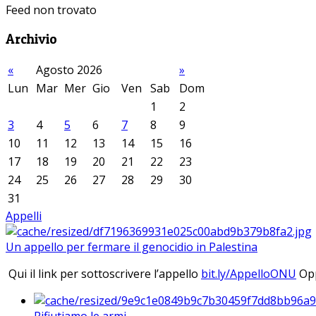
Feed non trovato
Archivio
«
Agosto 2026
»
Lun
Mar
Mer
Gio
Ven
Sab
Dom
1
2
3
4
5
6
7
8
9
10
11
12
13
14
15
16
17
18
19
20
21
22
23
24
25
26
27
28
29
30
31
Appelli
Un appello per fermare il genocidio in Palestina
Qui il link per sottoscrivere l’appello
bit.ly/AppelloONU
Opp