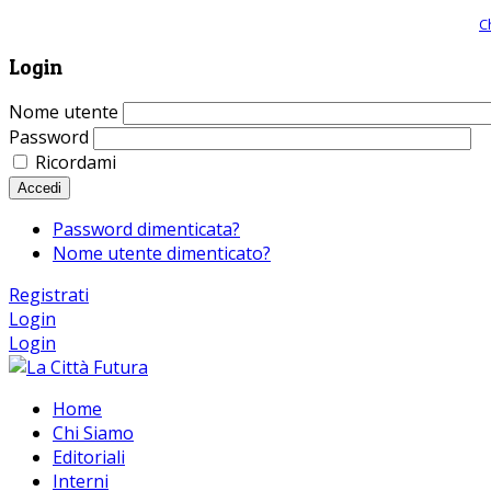
Giornale comunista online, libera informazione ed approfondimento |
C
Login
Nome utente
Password
Ricordami
Accedi
Password dimenticata?
Nome utente dimenticato?
Registrati
Login
Login
Home
Chi Siamo
Editoriali
Interni