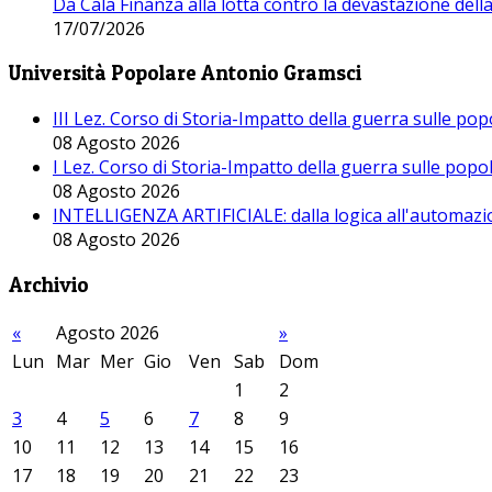
Da Cala Finanza alla lotta contro la devastazione del
17/07/2026
Università Popolare Antonio Gramsci
III Lez. Corso di Storia-Impatto della guerra sulle po
08 Agosto 2026
I Lez. Corso di Storia-Impatto della guerra sulle pop
08 Agosto 2026
INTELLIGENZA ARTIFICIALE: dalla logica all'automazio
08 Agosto 2026
Archivio
«
Agosto 2026
»
Lun
Mar
Mer
Gio
Ven
Sab
Dom
1
2
3
4
5
6
7
8
9
10
11
12
13
14
15
16
17
18
19
20
21
22
23