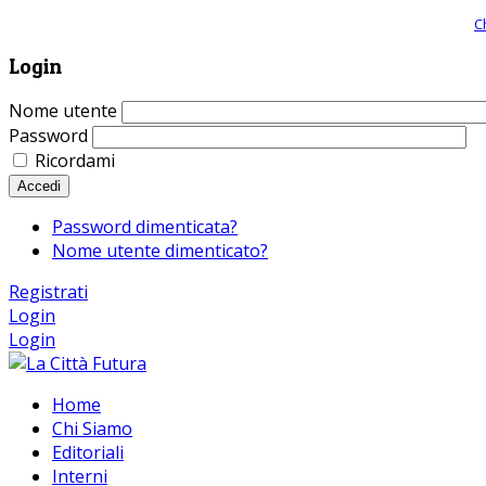
Giornale comunista online, libera informazione ed approfondimento |
C
Login
Nome utente
Password
Ricordami
Accedi
Password dimenticata?
Nome utente dimenticato?
Registrati
Login
Login
Home
Chi Siamo
Editoriali
Interni