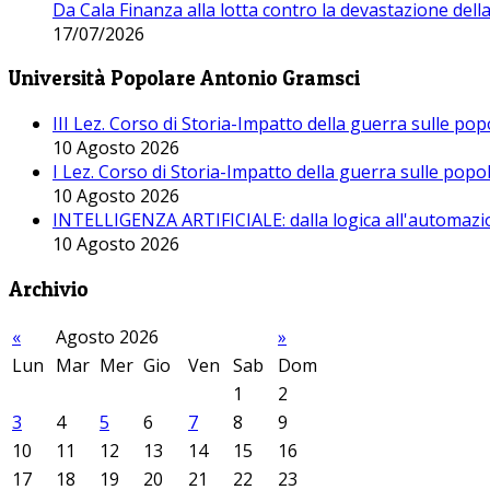
Da Cala Finanza alla lotta contro la devastazione del
17/07/2026
Università Popolare Antonio Gramsci
III Lez. Corso di Storia-Impatto della guerra sulle po
10 Agosto 2026
I Lez. Corso di Storia-Impatto della guerra sulle pop
10 Agosto 2026
INTELLIGENZA ARTIFICIALE: dalla logica all'automazio
10 Agosto 2026
Archivio
«
Agosto 2026
»
Lun
Mar
Mer
Gio
Ven
Sab
Dom
1
2
3
4
5
6
7
8
9
10
11
12
13
14
15
16
17
18
19
20
21
22
23