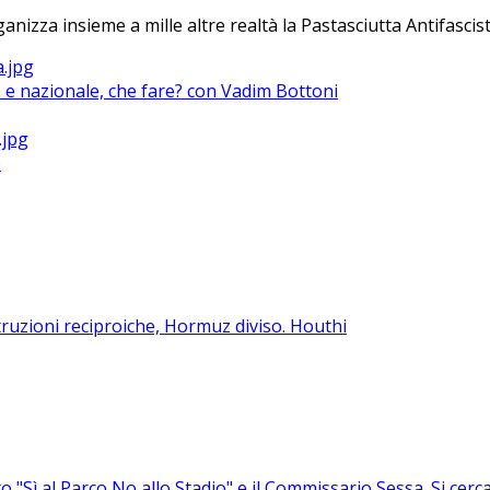
anizza insieme a mille altre realtà la Pastasciutta Antifascist
le e nazionale, che fare? con Vadim Bottoni
?
ruzioni reciproiche, Hormuz diviso. Houthi
to "Sì al Parco No allo Stadio" e il Commissario Sessa. Si ce