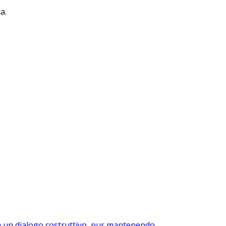
a.
rca un dialogo costruttivo, pur mantenendo