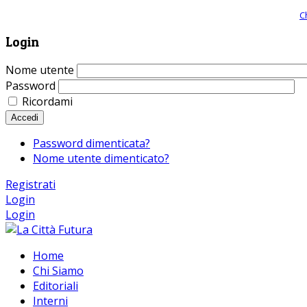
Giornale comunista online, libera informazione ed approfondimento |
C
Login
Nome utente
Password
Ricordami
Accedi
Password dimenticata?
Nome utente dimenticato?
Registrati
Login
Login
Home
Chi Siamo
Editoriali
Interni