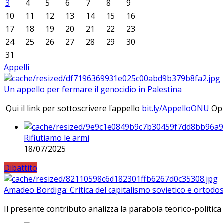
3
4
5
6
7
8
9
10
11
12
13
14
15
16
17
18
19
20
21
22
23
24
25
26
27
28
29
30
31
Appelli
Un appello per fermare il genocidio in Palestina
Qui il link per sottoscrivere l’appello
bit.ly/AppelloONU
Opp
Rifiutiamo le armi
18/07/2025
Dibattito
Amadeo Bordiga: Critica del capitalismo sovietico e ortodos
Il presente contributo analizza la parabola teorico-politica