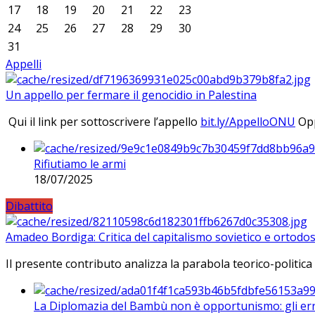
17
18
19
20
21
22
23
24
25
26
27
28
29
30
31
Appelli
Un appello per fermare il genocidio in Palestina
Qui il link per sottoscrivere l’appello
bit.ly/AppelloONU
Opp
Rifiutiamo le armi
18/07/2025
Dibattito
Amadeo Bordiga: Critica del capitalismo sovietico e ortodos
Il presente contributo analizza la parabola teorico-politica
La Diplomazia del Bambù non è opportunismo: gli erro