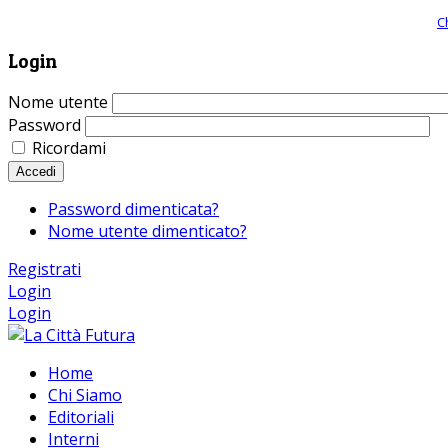
Giornale comunista online, libera informazione ed approfondimento |
C
Login
Nome utente
Password
Ricordami
Accedi
Password dimenticata?
Nome utente dimenticato?
Registrati
Login
Login
Home
Chi Siamo
Editoriali
Interni