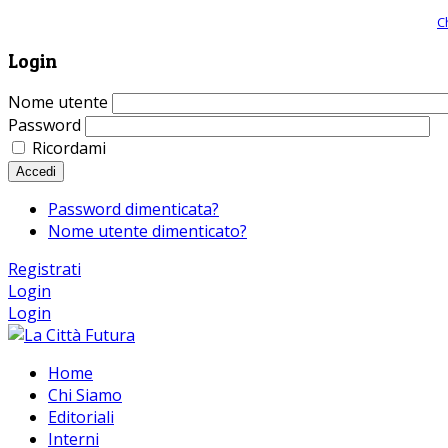
Giornale comunista online, libera informazione ed approfondimento |
C
Login
Nome utente
Password
Ricordami
Accedi
Password dimenticata?
Nome utente dimenticato?
Registrati
Login
Login
Home
Chi Siamo
Editoriali
Interni