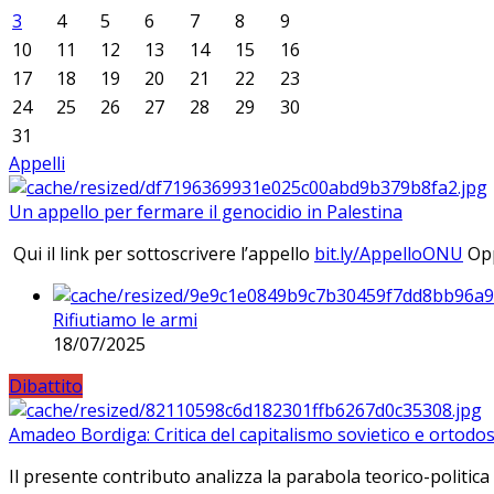
3
4
5
6
7
8
9
10
11
12
13
14
15
16
17
18
19
20
21
22
23
24
25
26
27
28
29
30
31
Appelli
Un appello per fermare il genocidio in Palestina
Qui il link per sottoscrivere l’appello
bit.ly/AppelloONU
Opp
Rifiutiamo le armi
18/07/2025
Dibattito
Amadeo Bordiga: Critica del capitalismo sovietico e ortodos
Il presente contributo analizza la parabola teorico-politica