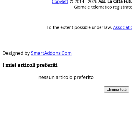
Copyleft
©
2014 - 2026
Ass. La Città Fut
Giornale telematico registrat
To the extent possible under law,
Associati
Designed by
SmartAddons.Com
I miei articoli preferiti
nessun articolo preferito