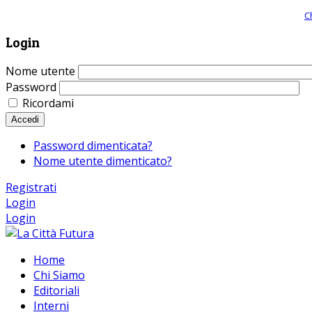
Giornale comunista online, libera informazione ed approfondimento |
C
Login
Nome utente
Password
Ricordami
Accedi
Password dimenticata?
Nome utente dimenticato?
Registrati
Login
Login
Home
Chi Siamo
Editoriali
Interni