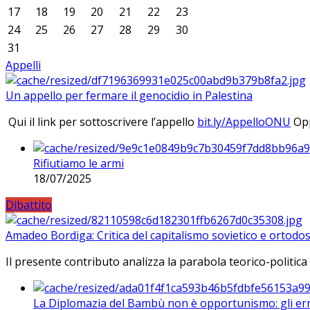
17
18
19
20
21
22
23
24
25
26
27
28
29
30
31
Appelli
Un appello per fermare il genocidio in Palestina
Qui il link per sottoscrivere l’appello
bit.ly/AppelloONU
Opp
Rifiutiamo le armi
18/07/2025
Dibattito
Amadeo Bordiga: Critica del capitalismo sovietico e ortodos
Il presente contributo analizza la parabola teorico-politica
La Diplomazia del Bambù non è opportunismo: gli erro