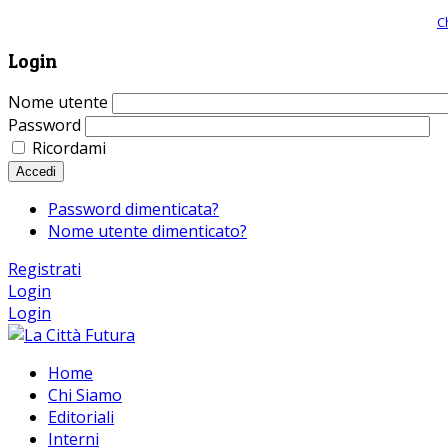
Giornale comunista online, libera informazione ed approfondimento |
C
Login
Nome utente
Password
Ricordami
Accedi
Password dimenticata?
Nome utente dimenticato?
Registrati
Login
Login
Home
Chi Siamo
Editoriali
Interni