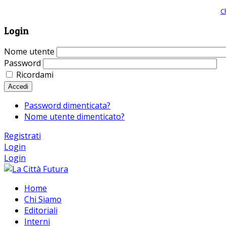
Giornale comunista online, libera informazione ed approfondimento |
C
Login
Nome utente
Password
Ricordami
Accedi
Password dimenticata?
Nome utente dimenticato?
Registrati
Login
Login
Home
Chi Siamo
Editoriali
Interni