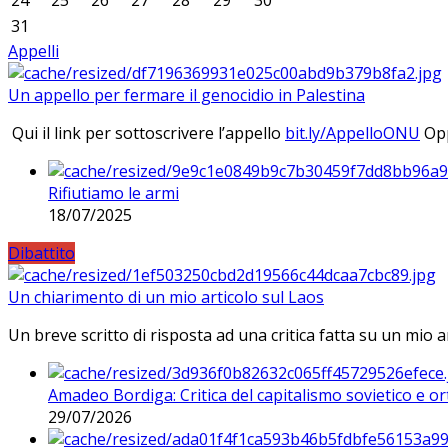
24
25
26
27
28
29
30
31
Appelli
Un appello per fermare il genocidio in Palestina
Qui il link per sottoscrivere l’appello
bit.ly/AppelloONU
Opp
Rifiutiamo le armi
18/07/2025
Dibattito
Un chiarimento di un mio articolo sul Laos
Un breve scritto di risposta ad una critica fatta su un mio a
Amadeo Bordiga: Critica del capitalismo sovietico e or
29/07/2026