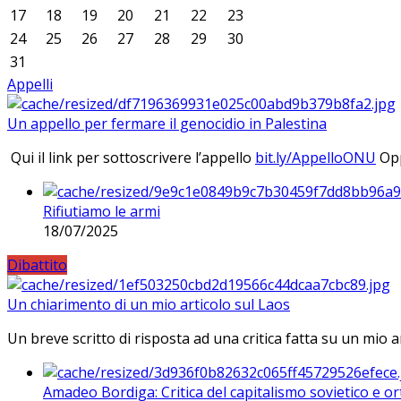
17
18
19
20
21
22
23
24
25
26
27
28
29
30
31
Appelli
Un appello per fermare il genocidio in Palestina
Qui il link per sottoscrivere l’appello
bit.ly/AppelloONU
Opp
Rifiutiamo le armi
18/07/2025
Dibattito
Un chiarimento di un mio articolo sul Laos
Un breve scritto di risposta ad una critica fatta su un mio a
Amadeo Bordiga: Critica del capitalismo sovietico e or