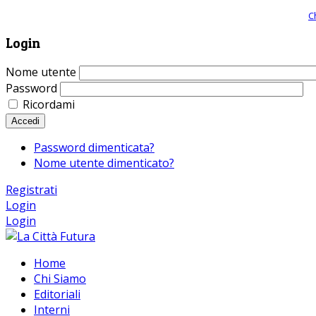
Giornale comunista online, libera informazione ed approfondimento |
C
Login
Nome utente
Password
Ricordami
Accedi
Password dimenticata?
Nome utente dimenticato?
Registrati
Login
Login
Home
Chi Siamo
Editoriali
Interni