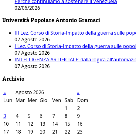
Perché continuiamo a sostenere il Venezuela
02/06/2026
Università Popolare Antonio Gramsci
III Lez. Corso di Storia-Impatto della guerra sulle po
07 Agosto 2026
I Lez. Corso di Storia-Impatto della guerra sulle pop
07 Agosto 2026
INTELLIGENZA ARTIFICIALE: dalla logica all'automazio
07 Agosto 2026
Archivio
«
Agosto 2026
»
Lun
Mar
Mer
Gio
Ven
Sab
Dom
1
2
3
4
5
6
7
8
9
10
11
12
13
14
15
16
17
18
19
20
21
22
23