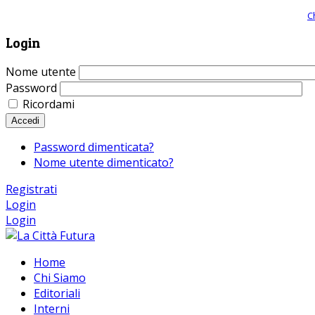
Giornale comunista online, libera informazione ed approfondimento |
C
Login
Nome utente
Password
Ricordami
Accedi
Password dimenticata?
Nome utente dimenticato?
Registrati
Login
Login
Home
Chi Siamo
Editoriali
Interni