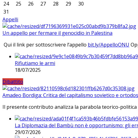
24
25
26
27
28
29
30
31
Appelli
Un appello per fermare il genocidio in Palestina
Qui il link per sottoscrivere l’appello
bit.ly/AppelloONU
Opp
Rifiutiamo le armi
18/07/2025
Dibattito
Amadeo Bordiga: Critica del capitalismo sovietico e ortodos
Il presente contributo analizza la parabola teorico-politica
La Diplomazia del Bambù non è opportunismo: gli erro
29/07/2026