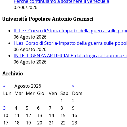
Perché continuiamo a sostenere il Venezuela
02/06/2026
Università Popolare Antonio Gramsci
III Lez. Corso di Storia-Impatto della guerra sulle po
06 Agosto 2026
I Lez. Corso di Storia-Impatto della guerra sulle pop
06 Agosto 2026
INTELLIGENZA ARTIFICIALE: dalla logica all'automazio
06 Agosto 2026
Archivio
«
Agosto 2026
»
Lun
Mar
Mer
Gio
Ven
Sab
Dom
1
2
3
4
5
6
7
8
9
10
11
12
13
14
15
16
17
18
19
20
21
22
23