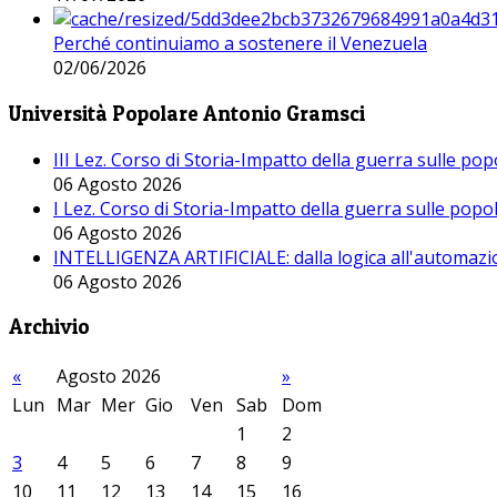
Perché continuiamo a sostenere il Venezuela
02/06/2026
Università Popolare Antonio Gramsci
III Lez. Corso di Storia-Impatto della guerra sulle po
06 Agosto 2026
I Lez. Corso di Storia-Impatto della guerra sulle pop
06 Agosto 2026
INTELLIGENZA ARTIFICIALE: dalla logica all'automazio
06 Agosto 2026
Archivio
«
Agosto 2026
»
Lun
Mar
Mer
Gio
Ven
Sab
Dom
1
2
3
4
5
6
7
8
9
10
11
12
13
14
15
16