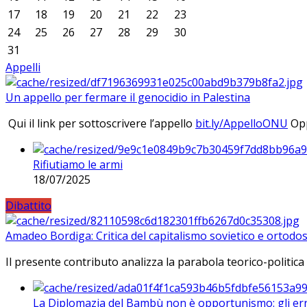
17
18
19
20
21
22
23
24
25
26
27
28
29
30
31
Appelli
Un appello per fermare il genocidio in Palestina
Qui il link per sottoscrivere l’appello
bit.ly/AppelloONU
Opp
Rifiutiamo le armi
18/07/2025
Dibattito
Amadeo Bordiga: Critica del capitalismo sovietico e ortodos
Il presente contributo analizza la parabola teorico-politica
La Diplomazia del Bambù non è opportunismo: gli erro