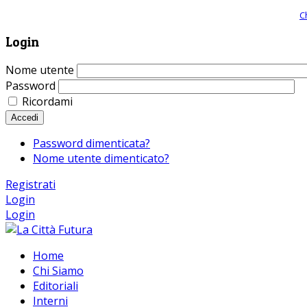
Giornale comunista online, libera informazione ed approfondimento |
C
Login
Nome utente
Password
Ricordami
Accedi
Password dimenticata?
Nome utente dimenticato?
Registrati
Login
Login
Home
Chi Siamo
Editoriali
Interni