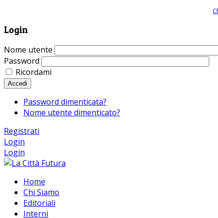
Giornale comunista online, libera informazione ed approfondimento |
C
Login
Nome utente
Password
Ricordami
Accedi
Password dimenticata?
Nome utente dimenticato?
Registrati
Login
Login
Home
Chi Siamo
Editoriali
Interni