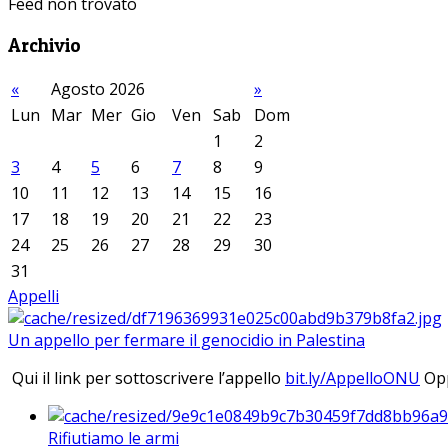
Feed non trovato
Archivio
«
Agosto 2026
»
Lun
Mar
Mer
Gio
Ven
Sab
Dom
1
2
3
4
5
6
7
8
9
10
11
12
13
14
15
16
17
18
19
20
21
22
23
24
25
26
27
28
29
30
31
Appelli
Un appello per fermare il genocidio in Palestina
Qui il link per sottoscrivere l’appello
bit.ly/AppelloONU
Opp
Rifiutiamo le armi