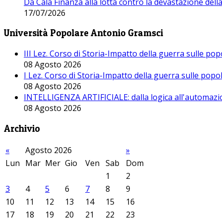
Da Cala Finanza alla lotta contro la devastazione del
17/07/2026
Università Popolare Antonio Gramsci
III Lez. Corso di Storia-Impatto della guerra sulle po
08 Agosto 2026
I Lez. Corso di Storia-Impatto della guerra sulle pop
08 Agosto 2026
INTELLIGENZA ARTIFICIALE: dalla logica all'automazio
08 Agosto 2026
Archivio
«
Agosto 2026
»
Lun
Mar
Mer
Gio
Ven
Sab
Dom
1
2
3
4
5
6
7
8
9
10
11
12
13
14
15
16
17
18
19
20
21
22
23