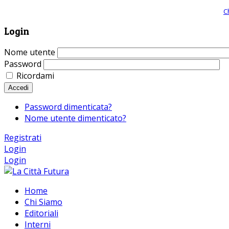
Giornale comunista online, libera informazione ed approfondimento |
C
Login
Nome utente
Password
Ricordami
Accedi
Password dimenticata?
Nome utente dimenticato?
Registrati
Login
Login
Home
Chi Siamo
Editoriali
Interni