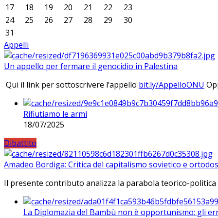
17
18
19
20
21
22
23
24
25
26
27
28
29
30
31
Appelli
Un appello per fermare il genocidio in Palestina
Qui il link per sottoscrivere l’appello
bit.ly/AppelloONU
Opp
Rifiutiamo le armi
18/07/2025
Dibattito
Amadeo Bordiga: Critica del capitalismo sovietico e ortodos
Il presente contributo analizza la parabola teorico-politica
La Diplomazia del Bambù non è opportunismo: gli erro