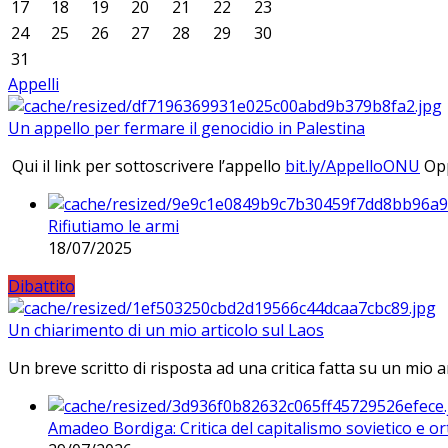
17
18
19
20
21
22
23
24
25
26
27
28
29
30
31
Appelli
Un appello per fermare il genocidio in Palestina
Qui il link per sottoscrivere l’appello
bit.ly/AppelloONU
Opp
Rifiutiamo le armi
18/07/2025
Dibattito
Un chiarimento di un mio articolo sul Laos
Un breve scritto di risposta ad una critica fatta su un mio a
Amadeo Bordiga: Critica del capitalismo sovietico e or