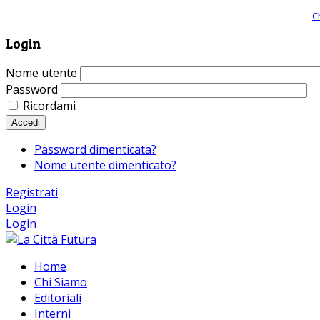
Giornale comunista online, libera informazione ed approfondimento |
C
Login
Nome utente
Password
Ricordami
Accedi
Password dimenticata?
Nome utente dimenticato?
Registrati
Login
Login
Home
Chi Siamo
Editoriali
Interni